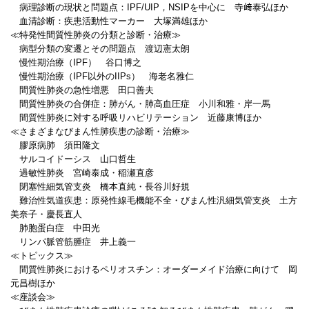
病理診断の現状と問題点：IPF/UIP，NSIPを中心に 寺﨑泰弘ほか
血清診断：疾患活動性マーカー 大塚満雄ほか
≪特発性間質性肺炎の分類と診断・治療≫
病型分類の変遷とその問題点 渡辺憲太朗
慢性期治療（IPF） 谷口博之
慢性期治療（IPF以外のIIPs） 海老名雅仁
間質性肺炎の急性増悪 田口善夫
間質性肺炎の合併症：肺がん・肺高血圧症 小川和雅・岸一馬
間質性肺炎に対する呼吸リハビリテーション 近藤康博ほか
≪さまざまなびまん性肺疾患の診断・治療≫
膠原病肺 須田隆文
サルコイドーシス 山口哲生
過敏性肺炎 宮崎泰成・稲瀬直彦
閉塞性細気管支炎 橋本直純・長谷川好規
難治性気道疾患：原発性線毛機能不全・びまん性汎細気管支炎 土方
美奈子・慶長直人
肺胞蛋白症 中田光
リンパ脈管筋腫症 井上義一
≪トピックス≫
間質性肺炎におけるペリオスチン：オーダーメイド治療に向けて 岡
元昌樹ほか
≪座談会≫