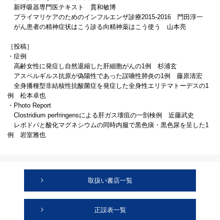
新呼吸器専門医テキスト 貫和敏博
プライマリケアのためのインフルエンザ診療2015-2016 門田淳一
がん患者の精神症状はこう診る向精神薬はこう使う 山本亮
［投稿］
・症例
高齢女性に発症し自然退縮した肝細胞がんの1例 杉浦玄
アスペルギルス抗原が偽陽性であった誤嚥性肺炎の1例 藤原清宏
全身播種型非結核性抗酸菌症を発症した全身性エリテマトーデスの1
例 松本卓也
・Photo Report
Clostridium perfringensによる肝ガス壊疽の一剖検例 近藤武史
レボドパと酸化マグネシウムの同時内服で黒色痰・黒色尿を呈した1
例 岩室雅也
取扱い書店一覧
正誤表一覧