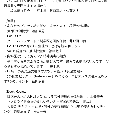
びまん性肺疾患診療の“勘どころ”を知るびまん性肺疾患，肺がん，膠
原病肺を専門とする立場から
坂本晋（司会）・宮本篤・阪口真之・佐藤敬太
［連載］
・あなたのプレゼン誰も聞いてませんよ！～秘密の特訓編～
第7回症例提示 渡部欣忍
・Focus On
グローバルファンド：開業医と国際保健 井戸田一朗
・PATHO-Words講座～病理のことばを読み解こう～
Vol.19膵臓の非腫瘍性病変 福嶋敬宜
・内科医が知っておくべき精神疾患の知識
半年前から体のあちこちが痛むんです．痛みで夜眠れないんです．だ
るさもずっと続いています 臼井千恵
・Dr.徳田の英語論文書き方のツボ～臨床研究論文編～
第9回文献リスト（References）をつくる：エビデンスの引用元を示
す3つのポイント 徳田安春
【Book Review】
臨床医のためのPET／CTによる悪性腫瘍の画像診断 井上登美夫
マクロライド系薬の新しい使い方－実践の秘訣25 渡辺彰
大腸CTテキスト－原理・特性の基礎知識から現場で使えるセッティ
ング，読影法まで 松田一夫