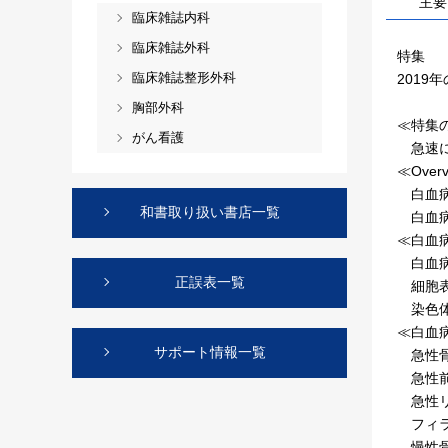
主要
臨床雑誌内科
臨床雑誌外科
特集
臨床雑誌整形外科
201
胸部外科
≪特集
がん看護
急速に
≪Over
白血病
和書取り扱い書店一覧
白血病
≪白血
白血病
正誤表一覧
細胞表
染色体
≪白血
サポート情報一覧
急性骨
急性前
急性リ
フィラ
慢性骨