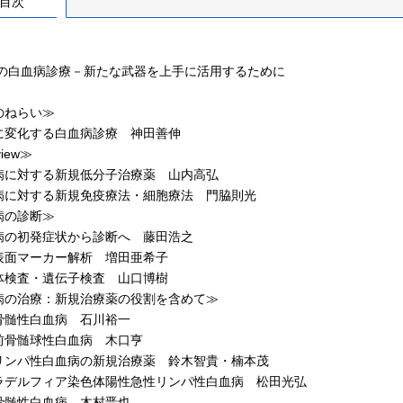
目次
9年の白血病診療－新たな武器を上手に活用するために
のねらい≫
変化する白血病診療 神田善伸
view≫
に対する新規低分子治療薬 山内高弘
に対する新規免疫療法・細胞療法 門脇則光
病の診断≫
の初発症状から診断へ 藤田浩之
面マーカー解析 増田亜希子
検査・遺伝子検査 山口博樹
病の治療：新規治療薬の役割を含めて≫
髄性白血病 石川裕一
骨髄球性白血病 木口亨
ンパ性白血病の新規治療薬 鈴木智貴・楠本茂
デルフィア染色体陽性急性リンパ性白血病 松田光弘
髄性白血病 木村晋也