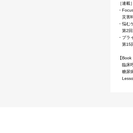
［連載
・Focus
災害時
・悩む
第2回
・プラ
第15
【Book 
臨床呼
糖尿病最
Les