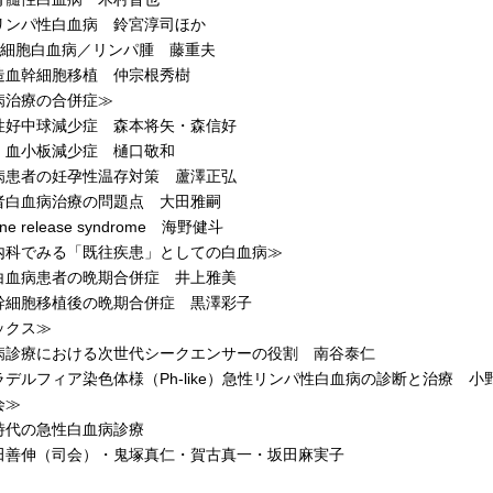
ンパ性白血病 鈴宮淳司ほか
細胞白血病／リンパ腫 藤重夫
血幹細胞移植 仲宗根秀樹
病治療の合併症≫
好中球減少症 森本将矢・森信好
血小板減少症 樋口敬和
患者の妊孕性温存対策 蘆澤正弘
白血病治療の問題点 大田雅嗣
ne release syndrome 海野健斗
内科でみる「既往疾患」としての白血病≫
血病患者の晩期合併症 井上雅美
細胞移植後の晩期合併症 黒澤彩子
ックス≫
診療における次世代シークエンサーの役割 南谷泰仁
デルフィア染色体様（Ph-like）急性リンパ性白血病の診断と治療 小
会≫
代の急性白血病診療
伸（司会）・鬼塚真仁・賀古真一・坂田麻実子