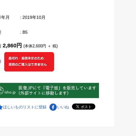
行年月
: 2019年10月
型
: B5
2,860円
価
(本体2,600円 ＋ 税)
庫
ほしいものリストに登録
いいね