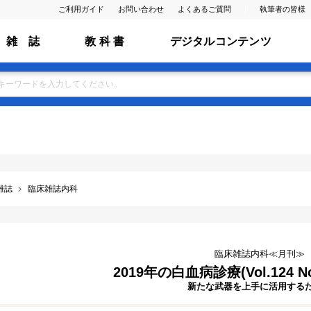
ご利用ガイド
お問い合わせ
よくあるご質問
執筆者の皆様
雑 誌
教 科 書
デジタルコンテンツ
雑誌
臨床雑誌内科
臨床雑誌内科≪月刊≫
2019年の白血病診療(Vol.124 No
新たな武器を上手に活用する