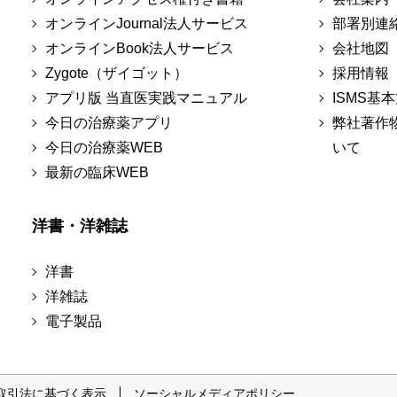
オンラインJournal法人サービス
部署別連
オンラインBook法人サービス
会社地図
Zygote（ザイゴット）
採用情報
アプリ版 当直医実践マニュアル
ISMS基
今日の治療薬アプリ
弊社著作
今日の治療薬WEB
いて
最新の臨床WEB
洋書・洋雑誌
洋書
洋雑誌
電子製品
取引法に基づく表示
ソーシャルメディアポリシー