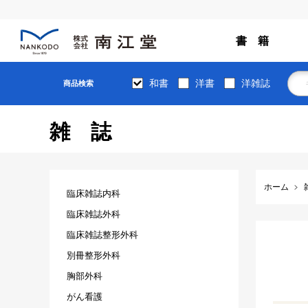
書 籍
和書
洋書
洋雑誌
商品検索
雑誌
ホーム
臨床雑誌内科
臨床雑誌外科
臨床雑誌整形外科
別冊整形外科
胸部外科
がん看護