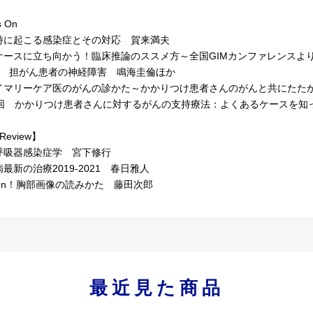
］
 On
に起こる感染症とその対応 賀来満夫
ケースに立ち向かう！臨床推論のススメ方～全国GIMカンファレンスよ
 担がん患者の神経障害 鳴海圭倫ほか
イマリーケア医のがんの診かた～かかりつけ患者さんのがんと共にたた
回 かかりつけ患者さんに対するがんの支持療法：よくあるケースを知
Review】
吸器感染症学 宮下修行
新の治療2019-2021 春日雅人
son！胸部画像の読みかた 藤田次郎
最近見た商品