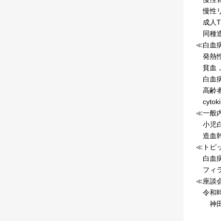
慢性リ
成人T
同種造
≪白血
発熱性
貧血，
白血病
高齢者
cytoki
≪一般
小児白
造血幹
≪トピ
白血病
フィラ
≪座談
令和時
神田善