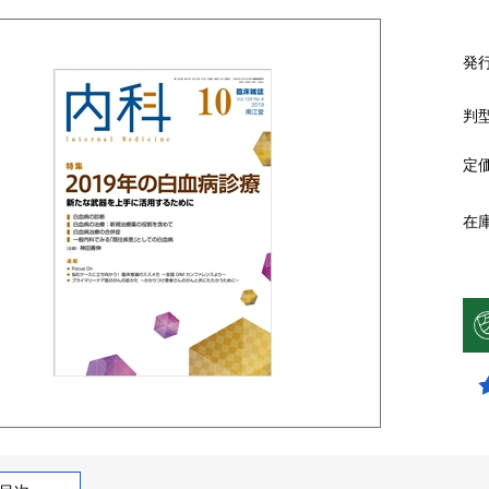
発
判
定
在