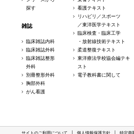
探す
看護テキスト
リハビリ／スポーツ
／東洋医学テキスト
雑誌
臨床検査・臨床工学
臨床雑誌内科
・放射線技術テキスト
臨床雑誌外科
柔道整復テキスト
臨床雑誌整形
東洋療法学校協会編テキ
外科
スト
別冊整形外科
電子教科書に関して
胸部外科
がん看護
サイトのご利用について
個人情報保護方針
特定商