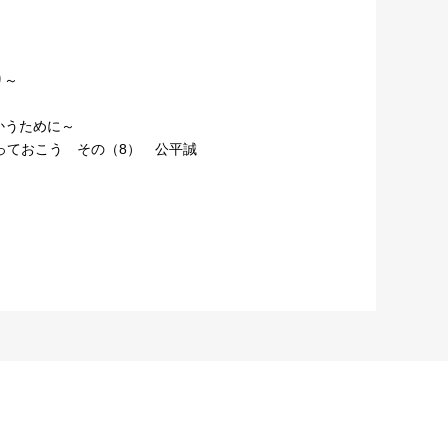
り～
かうために～
っておこう その（8） 公平誠