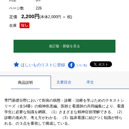
ページ数
: 226
2,200円
定価
(本体2,000円 ＋ 税)
在庫
改訂版・新版を見る
ほしいものリストに登録
いいね
主要目次
序文
商品説明
専門基礎分野において疾病の病態・診断・治療を学ぶためのテキストシ
リーズ（全14冊）の精神疾患編。医師と看護師の共同編集により、看護
学生に必要な知識を網羅。（1）さまざまな精神症状理解できる、（2）
診断の進め方、考え方がわかる、（3）臨床看護に結びつく知識が得ら
れる、の３点を重視して構成している。