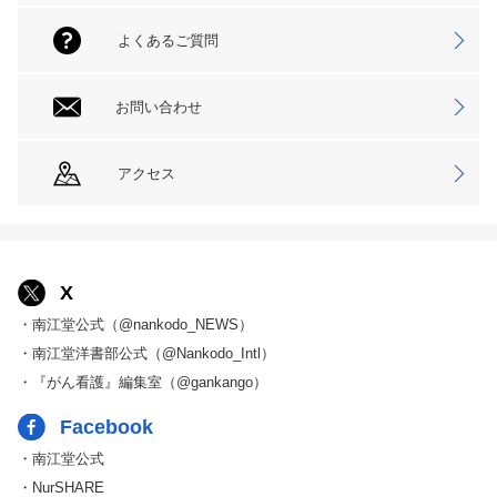
よくあるご質問
お問い合わせ
アクセス
X
・南江堂公式（@nankodo_NEWS）
・南江堂洋書部公式（@Nankodo_Intl）
・『がん看護』編集室（@gankango）
Facebook
・南江堂公式
・NurSHARE