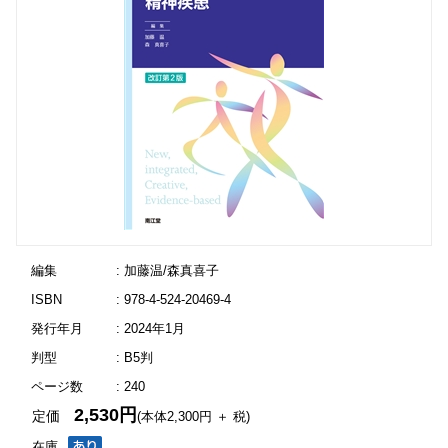
編集
: 加藤温/森真喜子
ISBN
: 978-4-524-20469-4
発行年月
: 2024年1月
判型
: B5判
ページ数
: 240
2,530円
定価
(本体2,300円 ＋ 税)
在庫