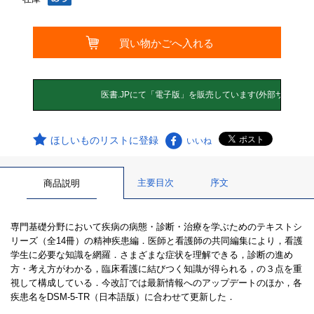
ほしいものリストに登録
いいね
主要目次
序文
商品説明
専門基礎分野において疾病の病態・診断・治療を学ぶためのテキストシ
リーズ（全14冊）の精神疾患編．医師と看護師の共同編集により，看護
学生に必要な知識を網羅．さまざまな症状を理解できる，診断の進め
方・考え方がわかる，臨床看護に結びつく知識が得られる，の３点を重
視して構成している．今改訂では最新情報へのアップデートのほか，各
疾患名をDSM-5-TR（日本語版）に合わせて更新した．