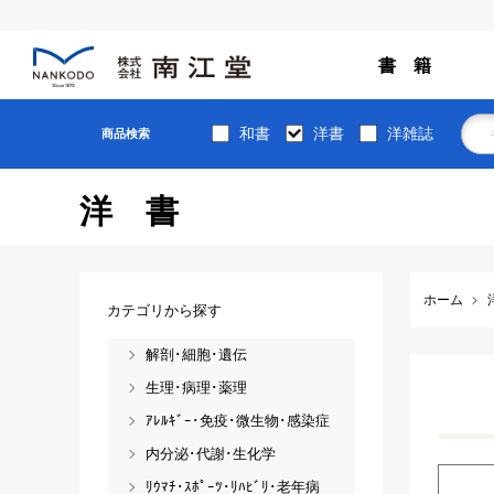
書 籍
和書
洋書
洋雑誌
商品検索
洋書
ホーム
カテゴリから探す
解剖･細胞･遺伝
生理･病理･薬理
ｱﾚﾙｷﾞｰ･免疫･微生物･感染症
内分泌･代謝･生化学
ﾘｳﾏﾁ･ｽﾎﾟｰﾂ･ﾘﾊﾋﾞﾘ･老年病