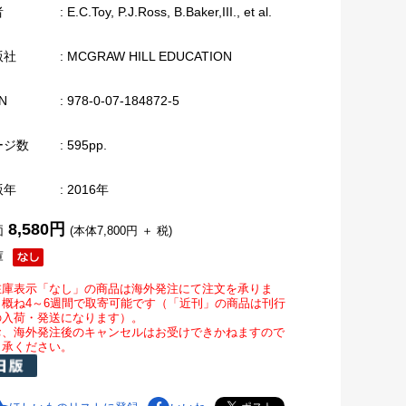
者
: E.C.Toy, P.J.Ross, B.Baker,III., et al.
版社
: MCGRAW HILL EDUCATION
N
: 978-0-07-184872-5
ージ数
: 595pp.
版年
: 2016年
8,580円
価
(本体7,800円 ＋ 税)
庫
在庫表示「なし」の商品は海外発注にて注文を承りま
。概ね4～6週間で取寄可能です（「近刊」の商品は刊行
の入荷・発送になります）。
お、海外発注後のキャンセルはお受けできかねますので
了承ください。