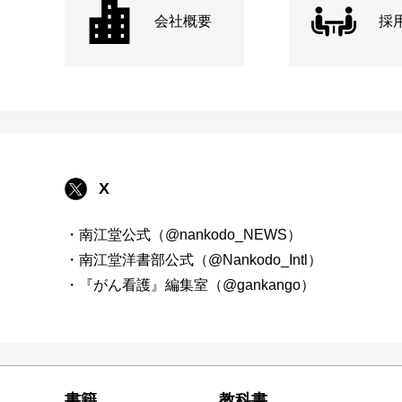
会社概要
採
X
・南江堂公式（@nankodo_NEWS）
・南江堂洋書部公式（@Nankodo_Intl）
・『がん看護』編集室（@gankango）
書籍
教科書