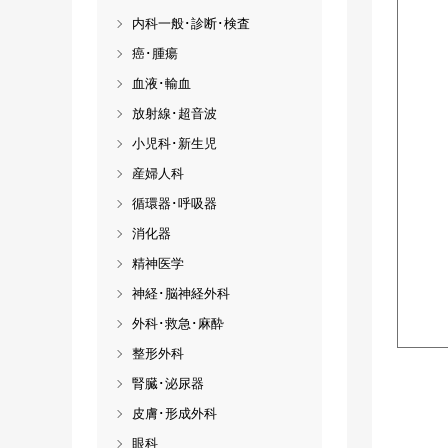
内科一般･診断･検査
癌･腫瘍
血液･輸血
放射線･超音波
小児科･新生児
産婦人科
循環器･呼吸器
消化器
精神医学
神経･脳神経外科
外科･救急･麻酔
整形外科
腎臓･泌尿器
皮膚･形成外科
眼科