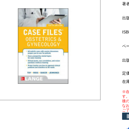
著
出
ISB
ペ
出
定
在
※
す
後
な
ご