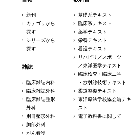
新刊
基礎系テキスト
カテゴリから
臨床系テキスト
探す
薬学テキスト
シリーズから
栄養テキスト
探す
看護テキスト
リハビリ／スポーツ
／東洋医学テキスト
雑誌
臨床検査・臨床工学
臨床雑誌内科
・放射線技術テキスト
臨床雑誌外科
柔道整復テキスト
臨床雑誌整形
東洋療法学校協会編テキ
外科
スト
別冊整形外科
電子教科書に関して
胸部外科
がん看護