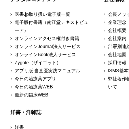
医書.jp取り扱い電子版一覧
会長メッ
電子版付書籍（南江堂テキストビュ
企業理念
ーア）
会社概要
オンラインアクセス権付き書籍
会社案内
オンラインJournal法人サービス
部署別連
オンラインBook法人サービス
会社地図
Zygote（ザイゴット）
採用情報
アプリ版 当直医実践マニュアル
ISMS基
今日の治療薬アプリ
弊社著作
今日の治療薬WEB
いて
最新の臨床WEB
洋書・洋雑誌
洋書