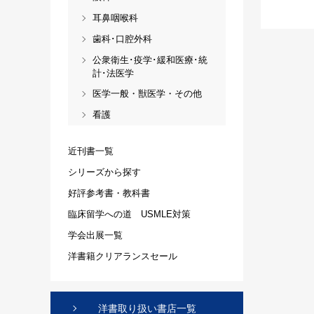
耳鼻咽喉科
歯科･口腔外科
公衆衛生･疫学･緩和医療･統
計･法医学
医学一般・獣医学・その他
看護
近刊書一覧
シリーズから探す
好評参考書・教科書
臨床留学への道 USMLE対策
学会出展一覧
洋書籍クリアランスセール
洋書取り扱い書店一覧