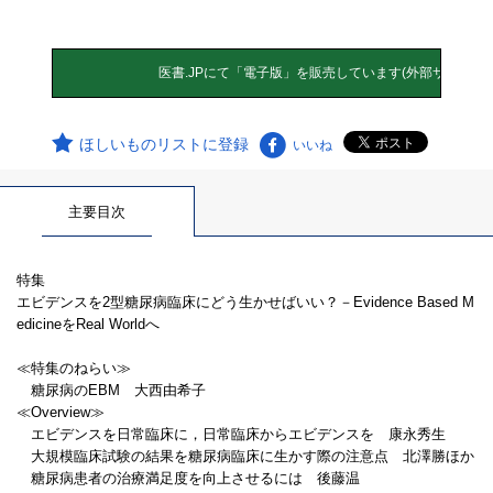
ほしいものリストに登録
いいね
主要目次
特集
エビデンスを2型糖尿病臨床にどう生かせばいい？－Evidence Based M
edicineをReal Worldへ
≪特集のねらい≫
糖尿病のEBM 大西由希子
≪Overview≫
エビデンスを日常臨床に，日常臨床からエビデンスを 康永秀生
大規模臨床試験の結果を糖尿病臨床に生かす際の注意点 北澤勝ほか
糖尿病患者の治療満足度を向上させるには 後藤温