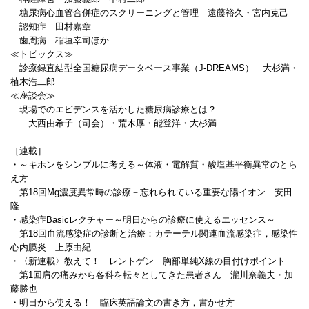
糖尿病心血管合併症のスクリーニングと管理 遠藤裕久・宮内克己
認知症 田村嘉章
歯周病 稲垣幸司ほか
≪トピックス≫
診療録直結型全国糖尿病データベース事業（J-DREAMS） 大杉満・
植木浩二郎
≪座談会≫
現場でのエビデンスを活かした糖尿病診療とは？
大西由希子（司会）・荒木厚・能登洋・大杉満
［連載］
・～キホンをシンプルに考える～体液・電解質・酸塩基平衡異常のとら
え方
第18回Mg濃度異常時の診療－忘れられている重要な陽イオン 安田
隆
・感染症Basicレクチャー～明日からの診療に使えるエッセンス～
第18回血流感染症の診断と治療：カテーテル関連血流感染症，感染性
心内膜炎 上原由紀
・〈新連載〉教えて！ レントゲン 胸部単純X線の目付けポイント
第1回肩の痛みから各科を転々としてきた患者さん 瀧川奈義夫・加
藤勝也
・明日から使える！ 臨床英語論文の書き方，書かせ方