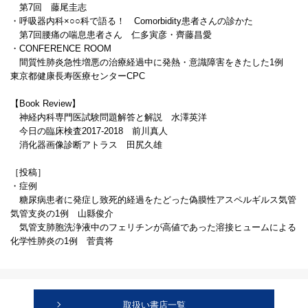
第7回 藤尾圭志
・呼吸器内科×○○科で語る！ Comorbidity患者さんの診かた
第7回腰痛の喘息患者さん 仁多寅彦・齊藤昌愛
・CONFERENCE ROOM
間質性肺炎急性増悪の治療経過中に発熱・意識障害をきたした1例
東京都健康長寿医療センターCPC
【Book Review】
神経内科専門医試験問題解答と解説 水澤英洋
今日の臨床検査2017-2018 前川真人
消化器画像診断アトラス 田尻久雄
［投稿］
・症例
糖尿病患者に発症し致死的経過をたどった偽膜性アスペルギルス気管
気管支炎の1例 山縣俊介
気管支肺胞洗浄液中のフェリチンが高値であった溶接ヒュームによる
化学性肺炎の1例 菅貴将
取扱い書店一覧