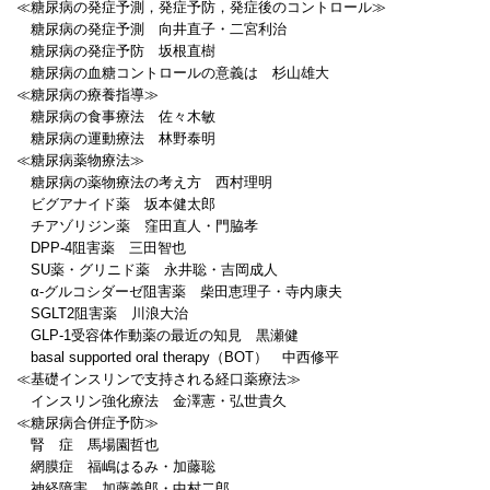
≪糖尿病の発症予測，発症予防，発症後のコントロール≫
糖尿病の発症予測 向井直子・二宮利治
糖尿病の発症予防 坂根直樹
糖尿病の血糖コントロールの意義は 杉山雄大
≪糖尿病の療養指導≫
糖尿病の食事療法 佐々木敏
糖尿病の運動療法 林野泰明
≪糖尿病薬物療法≫
糖尿病の薬物療法の考え方 西村理明
ビグアナイド薬 坂本健太郎
チアゾリジン薬 窪田直人・門脇孝
DPP-4阻害薬 三田智也
SU薬・グリニド薬 永井聡・吉岡成人
α-グルコシダーゼ阻害薬 柴田恵理子・寺内康夫
SGLT2阻害薬 川浪大治
GLP-1受容体作動薬の最近の知見 黒瀬健
basal supported oral therapy（BOT） 中西修平
≪基礎インスリンで支持される経口薬療法≫
インスリン強化療法 金澤憲・弘世貴久
≪糖尿病合併症予防≫
腎 症 馬場園哲也
網膜症 福嶋はるみ・加藤聡
神経障害 加藤義郎・中村二郎