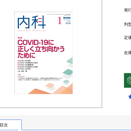
発
判
定
在
目次