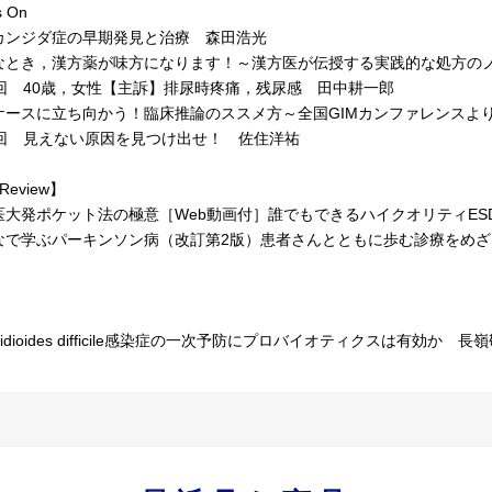
 On
ンジダ症の早期発見と治療 森田浩光
なとき，漢方薬が味方になります！～漢方医が伝授する実践的な処方の
回 40歳，女性【主訴】排尿時疼痛，残尿感 田中耕一郎
ケースに立ち向かう！臨床推論のススメ方～全国GIMカンファレンスよ
回 見えない原因を見つけ出せ！ 佐住洋祐
Review】
大発ポケット法の極意［Web動画付］誰でもできるハイクオリティES
で学ぶパーキンソン病（改訂第2版）患者さんとともに歩む診療をめざ
］
tridioides difficile感染症の一次予防にプロバイオティクスは有効か 長