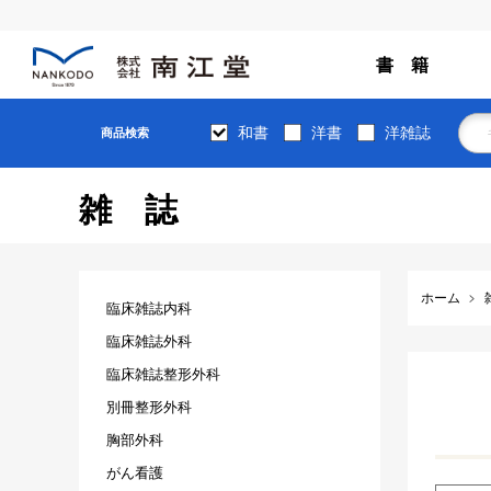
書 籍
和書
洋書
洋雑誌
商品検索
雑誌
ホーム
臨床雑誌内科
臨床雑誌外科
臨床雑誌整形外科
別冊整形外科
胸部外科
がん看護