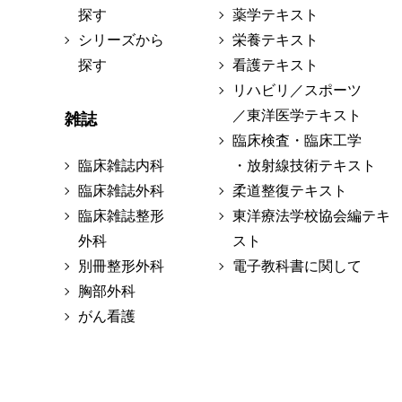
探す
薬学テキスト
シリーズから
栄養テキスト
探す
看護テキスト
リハビリ／スポーツ
／東洋医学テキスト
雑誌
臨床検査・臨床工学
臨床雑誌内科
・放射線技術テキスト
臨床雑誌外科
柔道整復テキスト
臨床雑誌整形
東洋療法学校協会編テキ
外科
スト
別冊整形外科
電子教科書に関して
胸部外科
がん看護