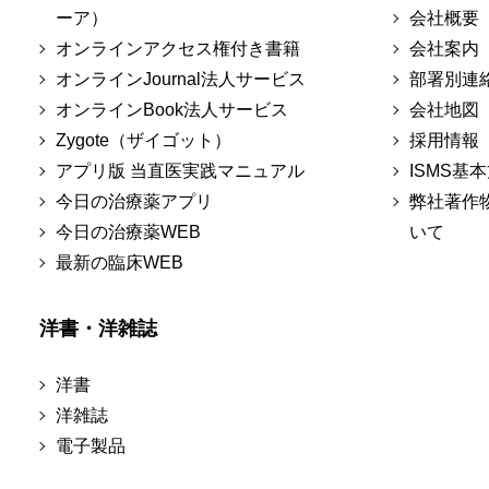
ーア）
会社概要
オンラインアクセス権付き書籍
会社案内
オンラインJournal法人サービス
部署別連
オンラインBook法人サービス
会社地図
Zygote（ザイゴット）
採用情報
アプリ版 当直医実践マニュアル
ISMS基
今日の治療薬アプリ
弊社著作
今日の治療薬WEB
いて
最新の臨床WEB
洋書・洋雑誌
洋書
洋雑誌
電子製品