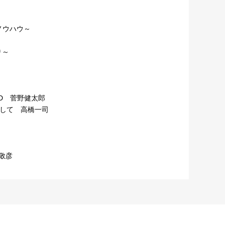
ノウハウ～
り～
D 菅野健太郎
して 高橋一司
嶺敬彦