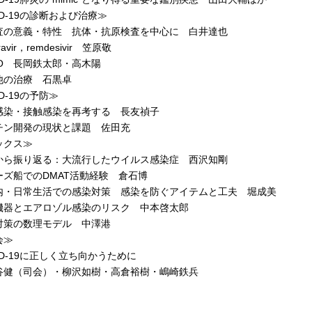
ID-19の診断および治療≫
の意義・特性 抗体・抗原検査を中心に 白井達也
ravir，remdesivir 笠原敬
O 長岡鉄太郎・高木陽
の治療 石黒卓
ID-19の予防≫
染・接触感染を再考する 長友禎子
ン開発の現状と課題 佐田充
ックス≫
ら振り返る：大流行したウイルス感染症 西沢知剛
ズ船でのDMAT活動経験 倉石博
・日常生活での感染対策 感染を防ぐアイテムと工夫 堀成美
器とエアロゾル感染のリスク 中本啓太郎
策の数理モデル 中澤港
会≫
D-19に正しく立ち向かうために
（司会）・柳沢如樹・高倉裕樹・嶋崎鉄兵
］