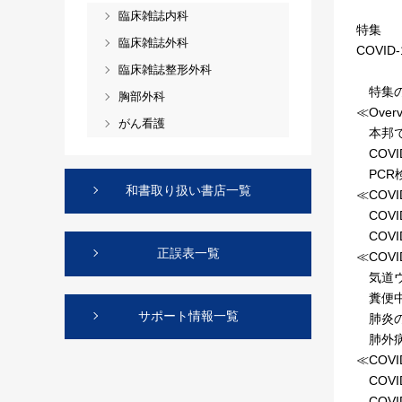
臨床雑誌内科
特集
臨床雑誌外科
COVI
臨床雑誌整形外科
特集の
胸部外科
≪Over
がん看護
本邦での
COVI
PCR
和書取り扱い書店一覧
≪COV
COVI
COV
正誤表一覧
≪COV
気道ウ
糞便中
サポート情報一覧
肺炎の
肺外病
≪COV
COVI
COVI