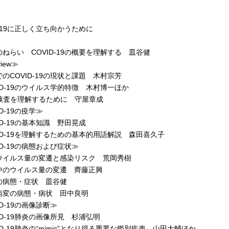
D-19に正しく立ち向かうために
ねらい COVID-19の概要を理解する 皿谷健
view≫
COVID-19の現状と課題 木村宗芳
D-19のウイルス学的特徴 木村博一ほか
検査を理解するために 守屋章成
ID-19の疫学≫
D-19の基本知識 野田晃成
ID-19を理解するための基本的用語解説 森田喜久子
ID-19の病態および症状≫
イルス量の変遷と感染リスク 荒岡秀樹
のウイルス量の変遷 齊藤正興
病態・症状 皿谷健
変の病態・病状 田中良明
ID-19の画像診断≫
D-19肺炎の画像所見 杉浦弘明
D-19肺炎の“mimic”となり得る重要な鑑別疾患 山田大輔ほか