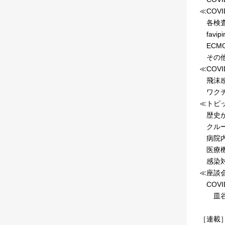
≪COV
各検査
favipi
ECM
その他
≪COV
飛沫感
ワクチ
≪トピ
歴史か
クルー
病院内
医療機
感染対
≪座談
COVI
皿谷健
［連載