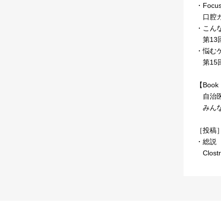
・Focus
口腔カ
・こん
第13
・悩む
第15
【Book 
自治医
みんな
［投稿
・総説
Clos