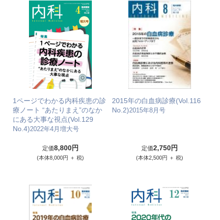
1ページでわかる内科疾患の診
2015年の白血病診療(Vol.116
療ノート “あたりまえ”のなか
No.2)
2015年8月号
にある大事な視点(Vol.129
No.4)
2022年4月増大号
8,800円
2,750円
定価
定価
(本体8,000円 ＋ 税)
(本体2,500円 ＋ 税)