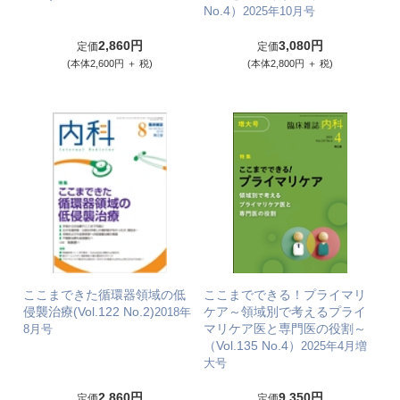
No.4）
2025年10月号
2,860円
3,080円
定価
定価
(本体2,600円 ＋ 税)
(本体2,800円 ＋ 税)
ここまできた循環器領域の低
ここまでできる！プライマリ
侵襲治療(Vol.122 No.2)
ケア～領域別で考えるプライ
2018年
マリケア医と専門医の役割～
8月号
（Vol.135 No.4）
2025年4月増
大号
2,860円
9,350円
定価
定価