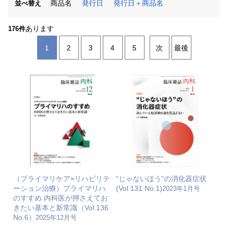
商品名
発行日
発行日＋商品名
並べ替え
あります
176件
1
2
3
4
5
次
最後
（プライマリケア×リハビリテ
“じゃないほう”の消化器症状
ーション治療）プライマリハ
(Vol.131 No.1)
2023年1月号
のすすめ 内科医が押さえてお
きたい基本と新常識（Vol.136
No.6）
2025年12月号