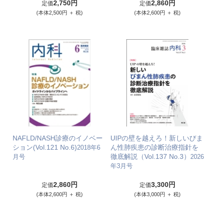
2,750円
2,860円
定価
定価
(本体2,500円 ＋ 税)
(本体2,600円 ＋ 税)
NAFLD/NASH診療のイノベー
UIPの壁を越えろ！新しいびま
ション(Vol.121 No.6)
ん性肺疾患の診断治療指針を
2018年6
徹底解説（Vol.137 No.3）
月号
2026
年3月号
2,860円
3,300円
定価
定価
(本体2,600円 ＋ 税)
(本体3,000円 ＋ 税)