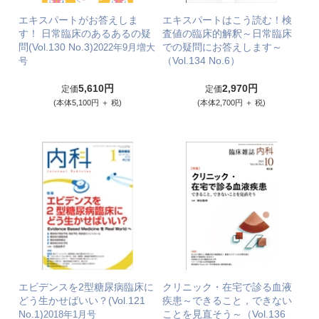
エキスパートがお答えしま
エキスパートはこう読む！検
す！ 日常臨床のあるあるの疑
査値の臨床的解釈～日常臨床
問(Vol.130 No.3)
での疑問にお答えします～
2022年9月増大
（Vol.134 No.6）
号
5,610円
2,970円
定価
定価
(本体5,100円 ＋ 税)
(本体2,700円 ＋ 税)
エビデンスを2型糖尿病臨床に
クリニック・在宅で診る血液
どう生かせばいい？(Vol.121
疾患～できること，できない
No.1)
ことを見直そう～（Vol.136
2018年1月号