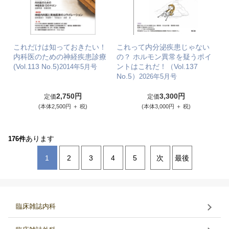
これだけは知っておきたい！
これって内分泌疾患じゃない
内科医のための神経疾患診療
の？ ホルモン異常を疑うポイ
(Vol.113 No.5)
ントはこれだ！（Vol.137
2014年5月号
No.5）
2026年5月号
2,750円
3,300円
定価
定価
(本体2,500円 ＋ 税)
(本体3,000円 ＋ 税)
あります
176件
1
2
3
4
5
次
最後
臨床雑誌内科