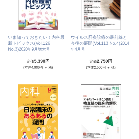
いま知っておきたい！内科最
ウイルス肝炎診療の最前線と
新トピックス(Vol.126
今後の展開(Vol.113 No.4)
2014
No.3)
2020年9月増大号
年4月号
5,390円
2,750円
定価
定価
(本体4,900円 ＋ 税)
(本体2,500円 ＋ 税)