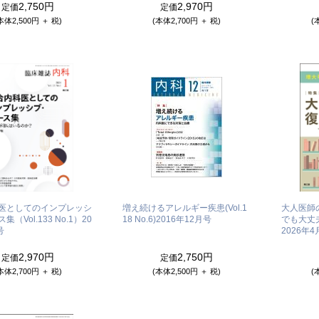
2,750円
2,970円
定価
定価
本体2,500円 ＋ 税)
(本体2,700円 ＋ 税)
(
医としてのインプレッシ
増え続けるアレルギー疾患(Vol.1
大人医師
（Vol.133 No.1）
20
18 No.6)
2016年12月号
でも大丈夫？
号
2026年
2,970円
2,750円
定価
定価
本体2,700円 ＋ 税)
(本体2,500円 ＋ 税)
(