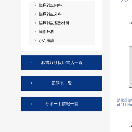
112 No.3
臨床雑誌内科
臨床雑誌外科
臨床雑誌整形外科
(
胸部外科
がん看護
和書取り扱い書店一覧
正誤表一覧
消化器領
サポート情報一覧
ol.111 No
(