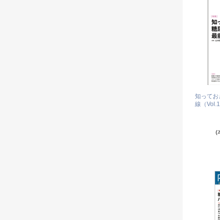
知ってお
線（Vol.1
(