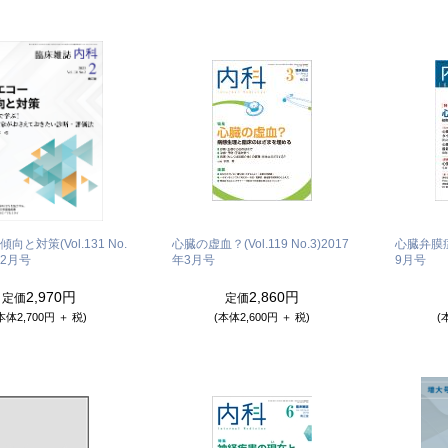
向と対策(Vol.131 No.
心臓の虚血？(Vol.119 No.3)
2017
心臓弁膜症(V
年2月号
年3月号
9月号
2,970円
2,860円
定価
定価
本体2,700円 ＋ 税)
(本体2,600円 ＋ 税)
(