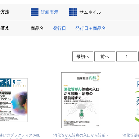
示方法
詳細表示
サムネイル
べ替え
商品名
発行日
発行日＋商品名
最初へ
前へ
1
い方プラクティス(Vol.
消化管がん診療の入口から診断・
消化管治