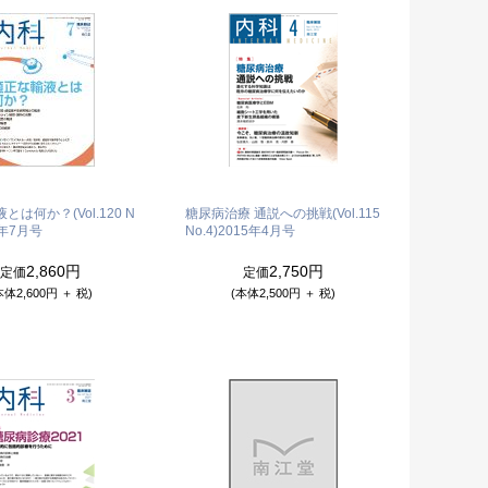
とは何か？(Vol.120 N
糖尿病治療 通説への挑戦(Vol.115
7年7月号
No.4)
2015年4月号
2,860円
2,750円
定価
定価
本体2,600円 ＋ 税)
(本体2,500円 ＋ 税)