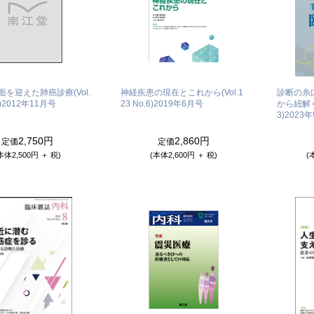
を迎えた肺癌診療(Vol.
神経疾患の現在とこれから(Vol.1
診断の糸
)
2012年11月号
23 No.6)
2019年6月号
から紐解く臨
3)
2023
2,750円
2,860円
定価
定価
本体2,500円 ＋ 税)
(本体2,600円 ＋ 税)
(