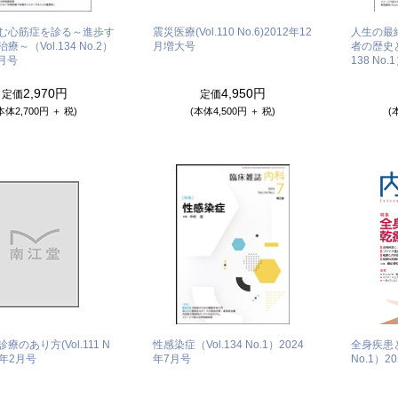
む心筋症を診る～進歩す
震災医療(Vol.110 No.6)
2012年12
人生の最
～（Vol.134 No.2）
月増大号
者の歴史と
8月号
138 No.
2,970円
4,950円
定価
定価
本体2,700円 ＋ 税)
(本体4,500円 ＋ 税)
(
療のあり方(Vol.111 N
性感染症（Vol.134 No.1）
2024
全身疾患と
3年2月号
年7月号
No.1）
2