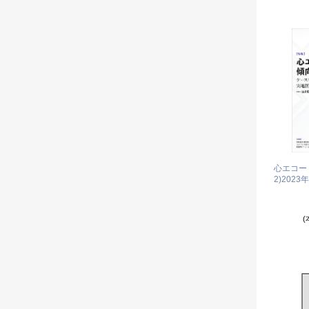
心エコー 傾
2)
2023
(