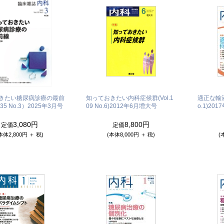
きたい糖尿病診療の最前
知っておきたい内科症候群(Vol.1
適正な輸液
35 No.3）
2025年3月号
09 No.6)
2012年6月増大号
o.1)
201
3,080円
8,800円
定価
定価
本体2,800円 ＋ 税)
(本体8,000円 ＋ 税)
(