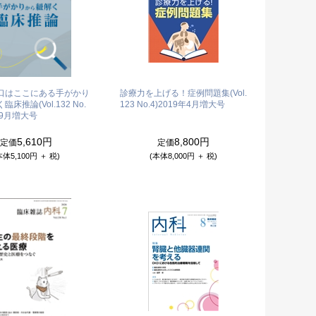
口はここにある手がかり
診療力を上げる！症例問題集(Vol.
床推論(Vol.132 No.
123 No.4)
2019年4月増大号
年9月増大号
5,610円
8,800円
定価
定価
本体5,100円 ＋ 税)
(本体8,000円 ＋ 税)