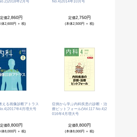
No.2)
2018年2月号
No.4)
2014年10月号
2,860円
2,750円
定価
定価
本体2,600円 ＋ 税)
(本体2,500円 ＋ 税)
考える画像診断アトラス
症例から学ぶ内科疾患の診断・治
No.4)
2017年4月増大号
療ピットフォール(Vol.117 No.4)
2
016年4月増大号
8,800円
8,800円
定価
定価
本体8,000円 ＋ 税)
(本体8,000円 ＋ 税)