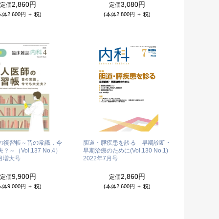
2,860円
3,080円
定価
定価
本体2,600円 ＋ 税)
(本体2,800円 ＋ 税)
の復習帳～昔の常識，今
胆道・膵疾患を診る―早期診断・
～（Vol.137 No.4）
早期治療のために(Vol.130 No.1)
4月増大号
2022年7月号
9,900円
2,860円
定価
定価
本体9,000円 ＋ 税)
(本体2,600円 ＋ 税)