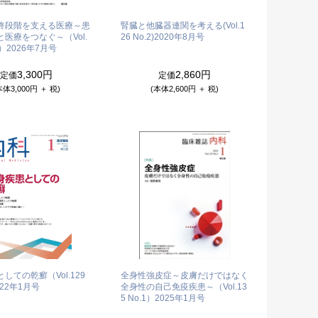
終段階を支える医療～患
腎臓と他臓器連関を考える(Vol.1
医療をつなぐ～（Vol.
26 No.2)
2020年8月号
1）
2026年7月号
3,300円
2,860円
定価
定価
本体3,000円 ＋ 税)
(本体2,600円 ＋ 税)
しての乾癬（Vol.129
全身性強皮症～皮膚だけではなく
022年1月号
全身性の自己免疫疾患～（Vol.13
5 No.1）
2025年1月号