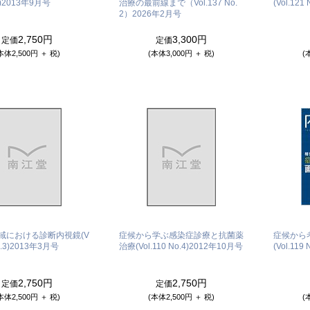
)
2013年9月号
治療の最前線まで（Vol.137 No.
(Vol.121 
2）
2026年2月号
2,750円
3,300円
定価
定価
本体2,500円 ＋ 税)
(本体3,000円 ＋ 税)
(
域における診断内視鏡(V
症候から学ぶ感染症診療と抗菌薬
症候から
.3)
2013年3月号
治療(Vol.110 No.4)
2012年10月号
(Vol.119 
2,750円
2,750円
定価
定価
本体2,500円 ＋ 税)
(本体2,500円 ＋ 税)
(