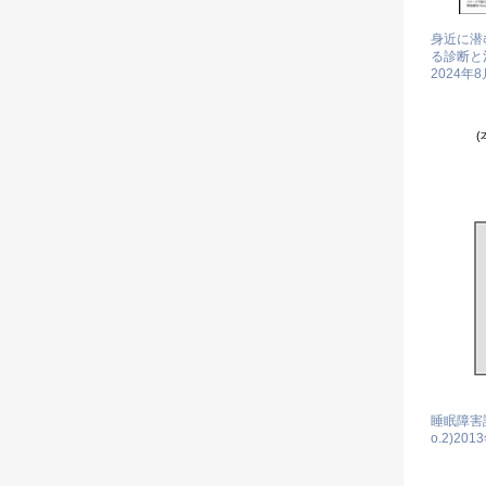
身近に潜
る診断と治療
2024年
(
睡眠障害診
o.2)
201