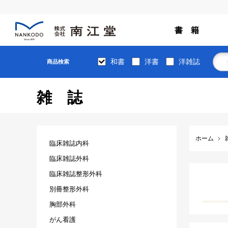
書 籍
和書
洋書
洋雑誌
商品検索
雑誌
ホーム
臨床雑誌内科
臨床雑誌外科
臨床雑誌整形外科
別冊整形外科
胸部外科
がん看護