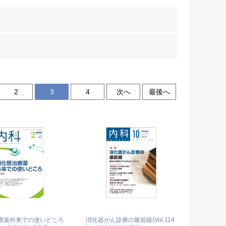
2
3
4
次へ
最後へ
療薬外来での使いどころ
消化器がん診療の最前線(Vol.114