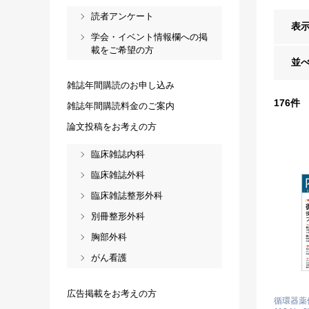
読者アンケート
表
学会・イベント情報欄への掲
載をご希望の方
並
雑誌年間購読のお申し込み
176
件
雑誌年間購読料金のご案内
論文投稿をお考えの方
臨床雑誌内科
臨床雑誌外科
臨床雑誌整形外科
別冊整形外科
胸部外科
がん看護
広告掲載をお考えの方
循環器薬使