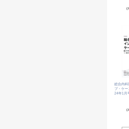
(
総合内科
ブ・ケース集
24年1月
(