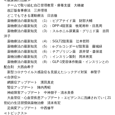
≪糖尿病の治療≫
チームで取り組む自己管理教育・療養支援 大橋健
改訂版食事療法 三井理瑛
どこでもできる運動療法 日吉徹
薬物療法の最新知見 （1）：ビグアナイド薬 財部大輔
薬物療法の最新知見 （2）：DPP-4阻害薬 牧尾将幹・目黒周
薬物療法の最新知見 （3）：スルホニル尿素薬・グリニド薬 吉田
洋子
薬物療法の最新知見 （4）：SGLT2阻害薬 辻本哲郎
薬物療法の最新知見 （5）：α-グルコシダーゼ阻害薬 藤城緑
薬物療法の最新知見 （6）：チアゾリジン薬 原井望・森保道
薬物治療の最新知見 （7）：インスリン製剤 岡本将英
薬物療法の最新知見 （8）：GLP-1受容体作動薬・インスリンとの
配合剤 大西由希子
新型コロナウイルス感染症を見据えたシックデイ対策 林聖子
≪合併症≫
網膜症アップデート 濱田真史
腎症アップデート 陣内秀昭
神経障害アップデート 中神朋子・清水美香
大血管症・心血管疾患アップデート－エビデンスに洗練されていく21
世紀の生活習慣病薬物治療 清末有宏
足病変アップデート 中西修平
≪トピックス≫