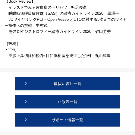
【Book Review】
イラストでみる皮膚病のトリセツ 帆足俊彦
睡眠時無呼吸症候群（SAS）の診療ガイドライン2020 黒澤一
3DワイヤリングPCI－Open VesselとCTOに対する3次元でのワイヤ
ー操作への挑戦 中村茂
筋強直性ジストロフィー診療ガイドライン2020 砂田芳秀
［投稿］
・症例
左肺上葉切除術後2日目に脳梗塞を発症した1例 丸山篤造
取扱い書店一覧
正誤表一覧
サポート情報一覧