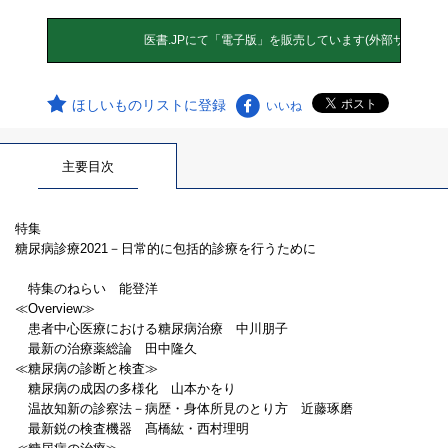
ほしいものリストに登録
いいね
主要目次
特集
糖尿病診療2021－日常的に包括的診療を行うために
特集のねらい 能登洋
≪Overview≫
患者中心医療における糖尿病治療 中川朋子
最新の治療薬総論 田中隆久
≪糖尿病の診断と検査≫
糖尿病の成因の多様化 山本かをり
温故知新の診察法－病歴・身体所見のとり方 近藤琢磨
最新鋭の検査機器 髙橋紘・西村理明