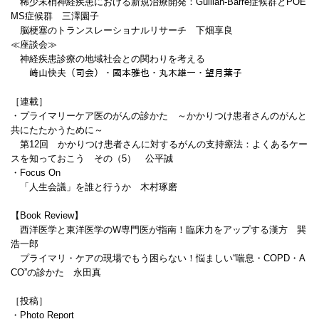
稀少末梢神経疾患における新規治療開発：Guillan-Barre症候群とPOE
MS症候群 三澤園子
脳梗塞のトランスレーショナルリサーチ 下畑享良
≪座談会≫
神経疾患診療の地域社会との関わりを考える
﨑山快夫（司会）・國本雅也・丸木雄一・望月葉子
［連載］
・プライマリーケア医のがんの診かた ～かかりつけ患者さんのがんと
共にたたかうために～
第12回 かかりつけ患者さんに対するがんの支持療法：よくあるケー
スを知っておこう その（5） 公平誠
・Focus On
「人生会議」を誰と行うか 木村琢磨
【Book Review】
西洋医学と東洋医学のW専門医が指南！臨床力をアップする漢方 巽
浩一郎
プライマリ・ケアの現場でもう困らない！悩ましい“喘息・COPD・A
CO”の診かた 永田真
［投稿］
・Photo Report