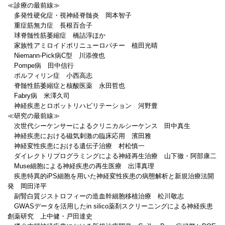
≪診療の最前線≫
多発性硬化症・視神経脊髄炎 岡本智子
重症筋無力症 長根百合子
球脊髄性筋萎縮症 橋詰淳ほか
家族性アミロイドポリニューロパチー 植田光晴
Niemann-Pick病C型 川添僚也
Pompe病 田中信行
ポルフィリン症 小西高志
脊髄性筋萎縮症と核酸医薬 永田哲也
Fabry病 米澤久司
神経疾患とロボットリハビリテーション 河野豊
≪研究の最前線≫
次世代シーケンサーによるクリニカルシーケンス 田中真生
神経疾患における磁気刺激の臨床応用 濱田雅
神経変性疾患における遺伝子治療 村松慎一
ダイレクトリプログラミングによる神経再生治療 山下徹・阿部康二
Muse細胞による神経疾患の再生医療 出澤真理
疾患特異的iPS細胞を用いた神経変性疾患の病態解析と新規治療法開
発 岡田洋平
副腎白質ジストロフィーの造血幹細胞移植治療 松川敬志
GWASデータを活用したin silico薬剤スクリーニングによる神経疾患
創薬研究 上中健・戸田達史