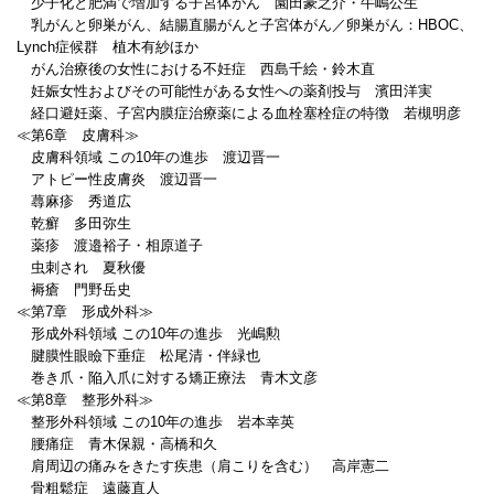
少子化と肥満で増加する子宮体がん 園田豪之介・牛嶋公生
乳がんと卵巣がん、結腸直腸がんと子宮体がん／卵巣がん：HBOC、
Lynch症候群 植木有紗ほか
がん治療後の女性における不妊症 西島千絵・鈴木直
妊娠女性およびその可能性がある女性への薬剤投与 濱田洋実
経口避妊薬、子宮内膜症治療薬による血栓塞栓症の特徴 若槻明彦
≪第6章 皮膚科≫
皮膚科領域 この10年の進歩 渡辺晋一
アトピー性皮膚炎 渡辺晋一
蕁麻疹 秀道広
乾癬 多田弥生
薬疹 渡邉裕子・相原道子
虫刺され 夏秋優
褥瘡 門野岳史
≪第7章 形成外科≫
形成外科領域 この10年の進歩 光嶋勲
腱膜性眼瞼下垂症 松尾清・伴緑也
巻き爪・陥入爪に対する矯正療法 青木文彦
≪第8章 整形外科≫
整形外科領域 この10年の進歩 岩本幸英
腰痛症 青木保親・高橋和久
肩周辺の痛みをきたす疾患（肩こりを含む） 高岸憲二
骨粗鬆症 遠藤直人