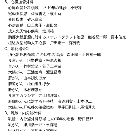
B。心臓血管外科
心臓血管外科領域 この10年の進歩 小野稔
冠動脈疾患 佐藤善之・横山斉
弁膜疾患 碓氷章彦
心房細動 田上素子・新田隆
成人先天性心疾患 塩川祐一
胸部大動脈瘤に対するステントグラフト治療 熊谷紀一郎・齋木佳克
植込み型補助人工心臓 戸田宏一・澤芳樹
C。消化器外科
消化器外科領域 この10年の進歩 森正樹・土岐祐一郎
食道がん 河野世章・松原久裕
胃がん 竹村雅至・笹子三津留
大腸がん 三浦啓寿・渡邊昌彦
肝がん 山本訓史ほか
胆道がん 松山隆生ほか
膵がん 木村理ほか
食道アカラシア 井上晴洋ほか
肝細胞がんに対する肝移植 海道利実・上本伸二
大腸がん肝転移の治療戦略 甲斐田剛圭・馬場秀夫
D。乳腺・内分泌外科
乳腺・内分泌外科領域 この10年の進歩 野口昌邦
乳がん 津川浩一郎・永澤慧
甲状腺がん 木原実・宮内昭