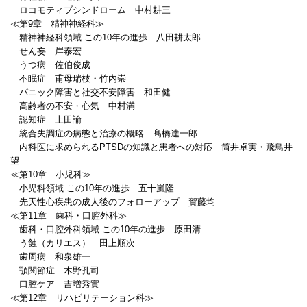
ロコモティブシンドローム 中村耕三
≪第9章 精神神経科≫
精神神経科領域 この10年の進歩 八田耕太郎
せん妄 岸泰宏
うつ病 佐伯俊成
不眠症 甫母瑞枝・竹内崇
パニック障害と社交不安障害 和田健
高齢者の不安・心気 中村満
認知症 上田諭
統合失調症の病態と治療の概略 髙橋達一郎
内科医に求められるPTSDの知識と患者への対応 筒井卓実・飛鳥井
望
≪第10章 小児科≫
小児科領域 この10年の進歩 五十嵐隆
先天性心疾患の成人後のフォローアップ 賀藤均
≪第11章 歯科・口腔外科≫
歯科・口腔外科領域 この10年の進歩 原田清
う蝕（カリエス） 田上順次
歯周病 和泉雄一
顎関節症 木野孔司
口腔ケア 吉増秀實
≪第12章 リハビリテーション科≫