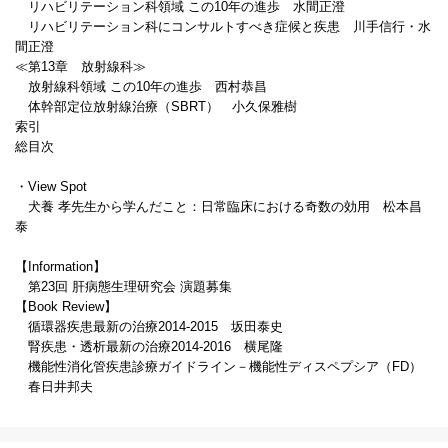
リハビリテーション科領域 この10年の進歩 水間正澄
リハビリテーション科にコンサルトすべき症候と疾患 川手信行・水
間正澄
≪第13章 放射線科≫
放射線科領域 この10年の進歩 西村恭昌
体幹部定位放射線治療（SBRT） 小久保雅樹
索引
総目次
・View Spot
犬養 孝先生から学んだこと：日常臨床における奇数の効用 松本昌
泰
【Information】
第23回 肝病態生理研究会 演題募集
【Book Review】
循環器疾患最新の治療2014-2015 坂田泰史
腎疾患・透析最新の治療2014-2016 横尾隆
機能性消化管疾患診療ガイドライン－機能性ディスペプシア（FD）
春日井邦夫