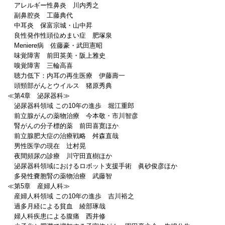
アレルギー性鼻炎 川内秀之
副鼻腔炎 工藤典代
中耳炎 保富宗城・山中昇
良性発作性頭位めまい症 肥塚泉
Meniere病 佐藤豪・武田憲昭
味覚障害 前田英美・阪上雅史
嗅覚障害 三輪高喜
聴力低下：内耳の再生医療 伊藤壽一
頭頸部がんとウイルス 猪原秀典
≪第4章 泌尿器科≫
泌尿器科領域 この10年の進歩 堀江重郎
前立腺がんの薬物治療 今本敬・市川智彦
腎がんの分子標的薬 前田喜寛ほか
前立腺肥大症の治療戦略 舛森直哉
男性医学の現在 辻村晃
夜間頻尿の診療 川守田直樹ほか
泌尿器科領域におけるロボット支援手術 眞砂俊彦ほか
多発性嚢胞腎の薬物治療 武藤智
≪第5章 産婦人科≫
産婦人科領域 この10年の進歩 吉川裕之
過多月経による貧血 綾部琢哉
婦人科疾患による腹痛 西井修