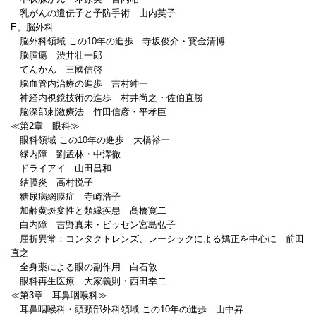
乳がんの遺伝子と予防手術 山内英子
E。脳外科
脳外科領域 この10年の進歩 寺坂俊介・寳金清博
脳腫瘍 渋井壮一郎
てんかん 三國信啓
脳血管内治療の進歩 吉村紳一
神経内視鏡技術の進歩 村井尚之・佐伯直勝
脳深部刺激療法 竹田信彦・平孝臣
≪第2章 眼科≫
眼科領域 この10年の進歩 大橋裕一
緑内障 劉孟林・中澤徹
ドライアイ 山田昌和
結膜炎 高村悦子
糖尿病網膜症 寺崎浩子
加齢黄斑変性と類縁疾患 髙橋寛二
白内障 吉野真未・ビッセン宮島弘子
屈折異常：コンタクトレンズ、レーシックによる矯正を中心に 前田
直之
全身薬による眼の副作用 白石敦
眼科再生医療 大家義則・西田幸二
≪第3章 耳鼻咽喉科≫
耳鼻咽喉科・頭頸部外科領域 この10年の進歩 山中昇