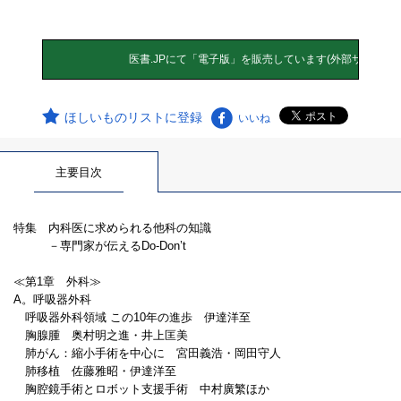
ほしいものリストに登録
いいね
主要目次
特集 内科医に求められる他科の知識
－専門家が伝えるDo-Don’t
≪第1章 外科≫
A。呼吸器外科
呼吸器外科領域 この10年の進歩 伊達洋至
胸腺腫 奥村明之進・井上匡美
肺がん：縮小手術を中心に 宮田義浩・岡田守人
肺移植 佐藤雅昭・伊達洋至
胸腔鏡手術とロボット支援手術 中村廣繁ほか