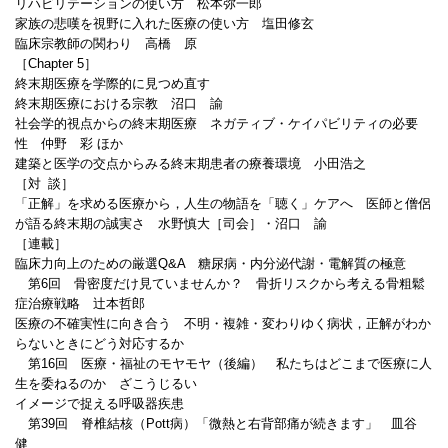
リハビリテーションの使い方 松本弥一郎
家族の悲嘆を視野に入れた医療の使い方 塩田修玄
臨床宗教師の関わり 高橋 原
［Chapter 5］
終末期医療を学際的に見つめ直す
終末期医療における宗教 沼口 諭
社会学的視点からの終末期医療 ネガティブ・ケイパビリティの必要
性 仲野 彩 ほか
建築と医学の交点からみる終末期患者の療養環境 小田浩之
［対 談］
「正解」を求める医療から，人生の物語を「聴く」ケアへ 医師と僧侶
が語る終末期の誠実さ 水野慎大［司会］・沼口 諭
［連載］
臨床力向上のための厳選Q&A 糖尿病・内分泌代謝・電解質の極意
第6回 骨密度だけ見ていませんか？ 骨折リスクから考える骨粗鬆
症治療戦略 辻本哲郎
医療の不確実性に向き合う 不明・複雑・変わりゆく病状，正解がわか
らないときにどう対応するか
第16回 医療・福祉のモヤモヤ（後編） 私たちはどこまで医療に人
生を委ねるのか ざこうじるい
イメージで捉える呼吸器疾患
第39回 脊椎結核（Pott病）「微熱と右背部痛が続きます」 皿谷
健