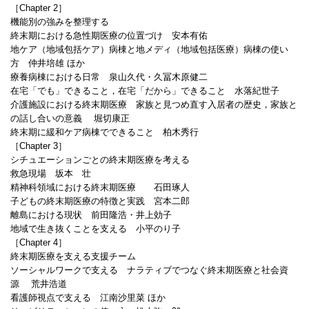
［Chapter 2］
機能別の強みを整理する
終末期における急性期医療の位置づけ 安本有佑
地ケア（地域包括ケア）病棟と地メディ（地域包括医療）病棟の使い
方 仲井培雄 ほか
療養病棟における日常 泉山久代・久冨木原健二
在宅「でも」できること，在宅「だから」できること 水落紀世子
介護施設における終末期医療 家族と見つめ直す入居者の歴史，家族と
の話し合いの意義 堀切康正
終末期に緩和ケア病棟でできること 柏木秀行
［Chapter 3］
シチュエーションごとの終末期医療を考える
救急現場 坂本 壮
精神科領域における終末期医療 石田琢人
子どもの終末期医療の特徴と実践 宮本二郎
離島における現状 前田隆浩・井上効子
地域で生き抜くことを支える 小平のり子
［Chapter 4］
終末期医療を支える支援チーム
ソーシャルワークで支える ナラティブでつなぐ終末期医療と社会資
源 荒井浩道
看護師視点で支える 江南沙里菜 ほか