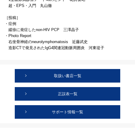
超・EPS・入門 丸山徹
［投稿］
・症例
緩徐に発症したnon-HIV PCP 三澤晶子
・Photo Report
右坐骨神経のneurolymphomatosis 近藤武史
造影CTで発見されたIgG4関連冠動脈周囲炎 河東堤子
取扱い書店一覧
正誤表一覧
サポート情報一覧