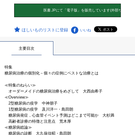
ほしいものリストに登録
いいね
主要目次
特集
糖尿病治療の個別化－個々の症例にベストな治療とは
≪特集のねらい≫
オーダーメイドの糖尿病治療をめざして 大西由希子
≪Overview≫
2型糖尿病の疫学 中神朋子
1型糖尿病の疫学 及川洋一・島田朗
糖尿病発症，心血管イベント予測はどこまで可能か 大杉満
高齢者診療の特徴と注意点 荒木厚
≪糖尿病総論≫
糖尿病の診断 大久保佳昭・島田朗