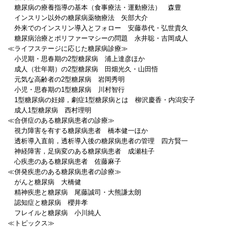
糖尿病の療養指導の基本（食事療法・運動療法） 森豊
インスリン以外の糖尿病薬物療法 矢部大介
外来でのインスリン導入とフォロー 安藤恭代・弘世貴久
糖尿病治療とポリファーマシーの問題 永井聡・吉岡成人
≪ライフステージに応じた糖尿病診療≫
小児期・思春期の2型糖尿病 浦上達彦ほか
成人（壮年期）の2型糖尿病 田畑光久・山田悟
元気な高齢者の2型糖尿病 岩岡秀明
小児・思春期の1型糖尿病 川村智行
1型糖尿病の妊婦，劇症1型糖尿病とは 柳沢慶香・内潟安子
成人1型糖尿病 西村理明
≪合併症のある糖尿病患者の診療≫
視力障害を有する糖尿病患者 橋本健一ほか
透析導入直前，透析導入後の糖尿病患者の管理 四方賢一
神経障害，足病変のある糖尿病患者 成瀬桂子
心疾患のある糖尿病患者 佐藤麻子
≪併発疾患のある糖尿病患者の診療≫
がんと糖尿病 大橋健
精神疾患と糖尿病 尾藤誠司・大熊謙太朗
認知症と糖尿病 櫻井孝
フレイルと糖尿病 小川純人
≪トピックス≫