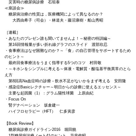
災害時の糖尿病診療 石垣泰
≪座談会≫
糖尿病治療の性質は，医療機関によって異なるのか？
大西由希子（司会）・林道夫・藤沼康樹・船山秀昭
［連載］
・あなたのプレゼン誰も聞いてませんよ！～秘密の特訓編～
第16回情報量が多い折れ線グラフのスライド 渡部欣忍
・食事療法はなぜ困難なのか？～「食」の自己管理をサポートするため
のヒント～
最終回食事療法をうまく指導する5つのコツ 村田敬
・～キホンをシンプルに考える～体液・電解質・酸塩基平衡異常のとら
え方
第8回高Na血症時の診療－飲水不足がないかをまず考える 安田隆
・感染症Basicレクチャー～明日からの診療に使えるエッセンス～
主要な起因菌（1）：グラム陽性球菌 上原由紀
・Focus On
腎デナベーション 坂倉建一
ハイフロセラピー（HFT） 仁多寅彦
【Book Review】
糖尿病診療ガイドライン2016 堀田饒
1型糖尿病診療ノート41のヒント 花房俊昭