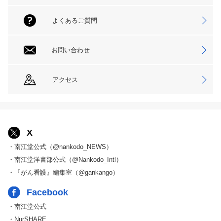
よくあるご質問
お問い合わせ
アクセス
X
・南江堂公式（@nankodo_NEWS）
・南江堂洋書部公式（@Nankodo_Intl）
・『がん看護』編集室（@gankango）
Facebook
・南江堂公式
・NurSHARE