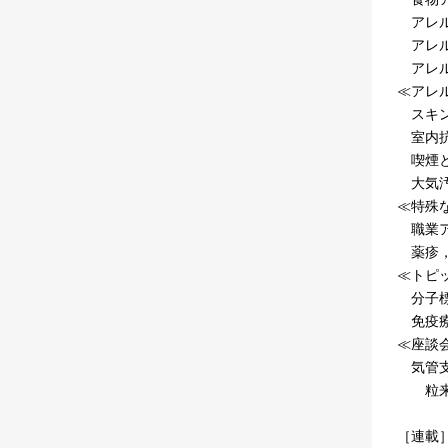
アレル
アレル
アレル
≪アレ
スキン
室内抗
喫煙と
大気汚
≪特殊
職業ア
薬疹，中
≪トピ
分子標
免疫療
≪座談
気管支
粒来崇
［連載