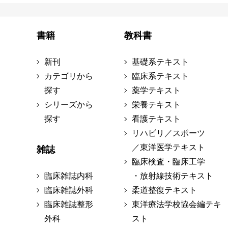
書籍
教科書
新刊
基礎系テキスト
カテゴリから
臨床系テキスト
探す
薬学テキスト
シリーズから
栄養テキスト
探す
看護テキスト
リハビリ／スポーツ
／東洋医学テキスト
雑誌
臨床検査・臨床工学
臨床雑誌内科
・放射線技術テキスト
臨床雑誌外科
柔道整復テキスト
臨床雑誌整形
東洋療法学校協会編テキ
外科
スト