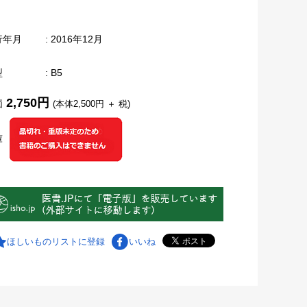
行年月
: 2016年12月
型
: B5
2,750円
価
(本体2,500円 ＋ 税)
庫
ほしいものリストに登録
いいね