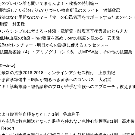
たのプレゼン誰も聞いてませんよ！～秘密の特訓編～
回強調したい部分がわかりづらい検査所見のスライド 渡部欣忍
療法はなぜ困難なのか？～「食」の自己管理をサポートするためのヒン
脂質 村田敬
ホンをシンプルに考える～体液・電解質・酸塩基平衡異常のとらえ方
低Na血症の治療－inの張度を高め，outの張度を低める 安田隆
症Basicレクチャー～明日からの診療に使えるエッセンス～
抗菌薬各論（4）：アミノグリコシド系，抗MRSA薬，その他の抗菌薬
Review】
新の治療2016-2018－オンラインアクセス権付 上原由紀
ま留学準備中－医師が知るべき留学へのコンパス 大沼哲
キ！診断推論－総合診療のプロが苦手な症候へのアプローチ，教えま
］
より腹直筋血腫をきたした1例 谷恵利子
を主訴に救急搬送となった胸痛を伴わない急性心筋梗塞の1例 高木俊
 Report
カンジダ食道炎類似の内視鏡像を呈した好酸球性食道炎の1例 岩室雅