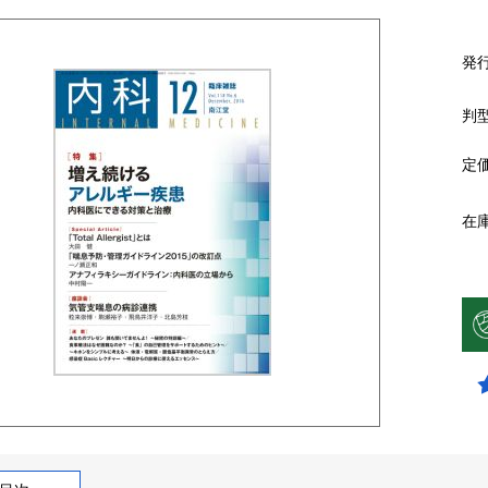
発
判
定
在