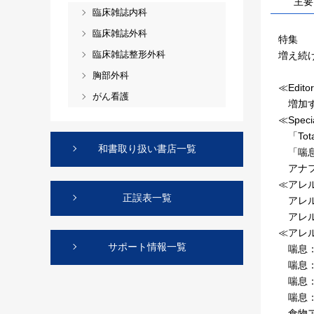
主要
臨床雑誌内科
臨床雑誌外科
特集
臨床雑誌整形外科
増え続
胸部外科
≪Editor
がん看護
増加す
≪Specia
「Tota
和書取り扱い書店一覧
「喘息
アナフ
≪アレ
正誤表一覧
アレル
アレル
≪アレ
サポート情報一覧
喘息：
喘息：
喘息：
喘息：
食物ア