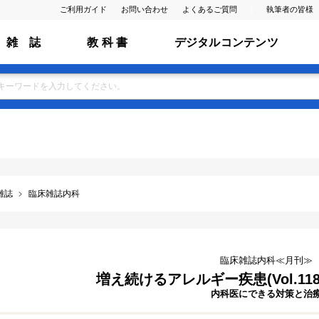
ご利用ガイド
お問い合わせ
よくあるご質問
執筆者の皆様
雑 誌
教 科 書
デジタルコンテンツ
雑誌
臨床雑誌内科
臨床雑誌内科≪月刊≫
増え続けるアレルギー疾患(Vol.118 
内科医にできる対策と治