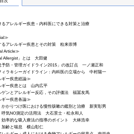
目次
けるアレルギー疾患－内科医にできる対策と治療
ial≫
るアレルギー疾患とその対策 粒来崇博
l Article≫
l Allergist」とは 大田健
予防・管理ガイドライン2015」の改訂点 一ノ瀬正和
ィラキシーガイドライン：内科医の立場から 中村陽一
ルギー疾患総論≫
ギー疾患とは 山内広平
ゲンとアレルギー反応，その評価法 福冨友馬
ルギー疾患各論≫
かかりつけ医における慢性咳嗽の鑑別と治療 新実彰男
呼気NO測定の活用法 大石景士・松永和人
効率的な吸入療法の指導のポイント 大林浩幸
加齢と喘息 横山彰仁
レルギー：成人における食物アレルギーの留意点 南崇史