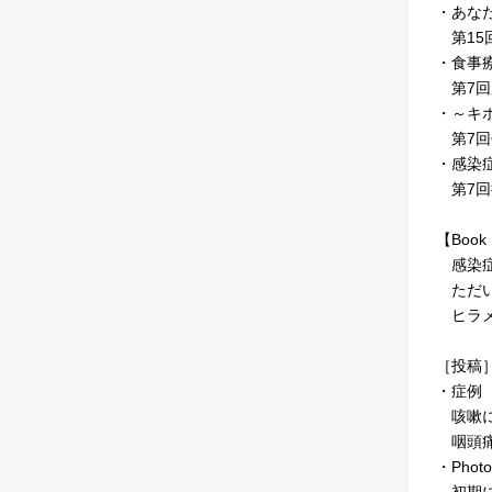
・あな
第15
・食事
第7回
・～キ
第7回
・感染
第7回
【Book 
感染症最
ただい
ヒラメ
［投稿
・症例
咳嗽に
咽頭痛
・Photo
初期に