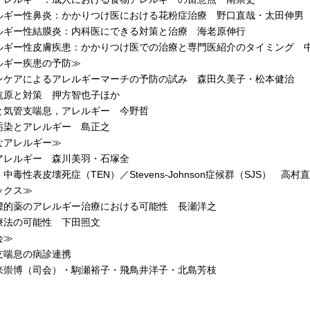
ギー性鼻炎：かかりつけ医における花粉症治療 野口直哉・太田伸男
ギー性結膜炎：内科医にできる対策と治療 海老原伸行
ギー性皮膚疾患：かかりつけ医での治療と専門医紹介のタイミング 
ルギー疾患の予防≫
ケアによるアレルギーマーチの予防の試み 森田久美子・松本健治
原と対策 押方智也子ほか
気管支喘息，アレルギー 今野哲
染とアレルギー 島正之
なアレルギー≫
レルギー 森川美羽・石塚全
毒性表皮壊死症（TEN）／Stevens-Johnson症候群（SJS） 高
ックス≫
的薬のアレルギー治療における可能性 長瀬洋之
法の可能性 下田照文
会≫
喘息の病診連携
博（司会）・駒瀬裕子・飛鳥井洋子・北島芳枝
］