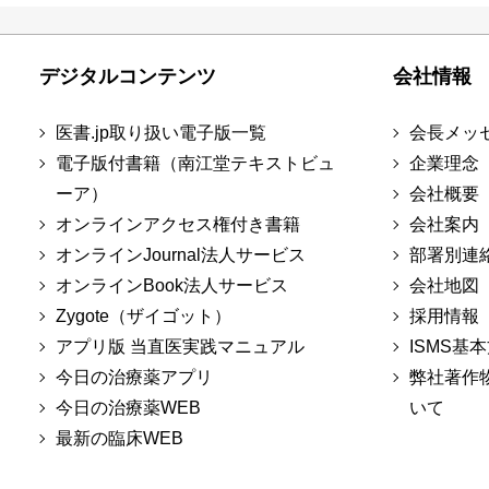
デジタルコンテンツ
会社情報
医書.jp取り扱い電子版一覧
会長メッ
電子版付書籍（南江堂テキストビュ
企業理念
ーア）
会社概要
オンラインアクセス権付き書籍
会社案内
オンラインJournal法人サービス
部署別連
オンラインBook法人サービス
会社地図
Zygote（ザイゴット）
採用情報
アプリ版 当直医実践マニュアル
ISMS基
今日の治療薬アプリ
弊社著作
今日の治療薬WEB
いて
最新の臨床WEB