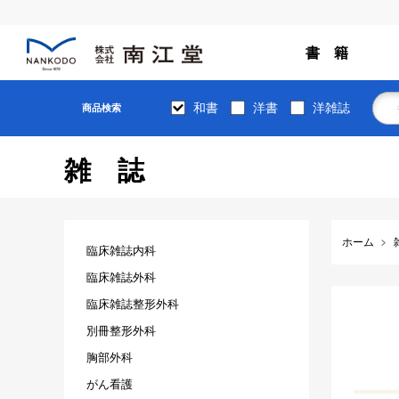
書 籍
和書
洋書
洋雑誌
商品検索
雑誌
ホーム
臨床雑誌内科
臨床雑誌外科
臨床雑誌整形外科
別冊整形外科
胸部外科
がん看護