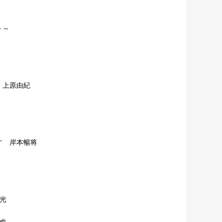
ト～
 上原由紀
す 岸本暢将
光
也