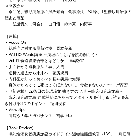
≪座談会≫
今こそ、糖尿病治療の温故知新－食事療法、SU薬、1型糖尿病治療の
歴史と展望
弘世貴久（司会）・山田悟・鈴木亮・内野泰
［連載］
・Focus On
花粉症に対する最新治療 岡本美孝
・PATHO-Words講座 ～病理のことばを読み解こう～
Vol.11 食道胃接合部とはどこか 福嶋敬宜
・よくわかる透析療法「再」入門
透析の過去から未来へ 花房規男
・内科医が知っておくべき精神疾患の知識
身体がだるくて…夜はよく眠れないし、食欲もないんです 岸泰宏
・〈新連載〉Dr.徳田の英語論文 書き方のツボ ～臨床研究論文編～
臨床研究論文編 連載開始にあたって／タイトルを付ける：読者を惹
き付ける3つのポイント 徳田安春
・View Spot
病院や大学のガバナンス 南学正臣
【Book Review】
機能性消化管疾患診療ガイドライン過敏性腸症候群（IBS） 鳥居明