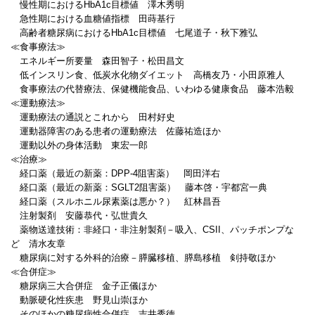
慢性期におけるHbA1c目標値 澤木秀明
急性期における血糖値指標 田蒔基行
高齢者糖尿病におけるHbA1c目標値 七尾道子・秋下雅弘
≪食事療法≫
エネルギー所要量 森田智子・松田昌文
低インスリン食、低炭水化物ダイエット 高橋友乃・小田原雅人
食事療法の代替療法、保健機能食品、いわゆる健康食品 藤本浩毅
≪運動療法≫
運動療法の通説とこれから 田村好史
運動器障害のある患者の運動療法 佐藤祐造ほか
運動以外の身体活動 東宏一郎
≪治療≫
経口薬（最近の新薬：DPP-4阻害薬） 岡田洋右
経口薬（最近の新薬：SGLT2阻害薬） 藤本啓・宇都宮一典
経口薬（スルホニル尿素薬は悪か？） 紅林昌吾
注射製剤 安藤恭代・弘世貴久
薬物送達技術：非経口・非注射製剤－吸入、CSII、パッチポンプな
ど 清水友章
糖尿病に対する外科的治療－膵臓移植、膵島移植 剣持敬ほか
≪合併症≫
糖尿病三大合併症 金子正儀ほか
動脈硬化性疾患 野見山崇ほか
そのほかの糖尿病性合併症 吉井秀徳