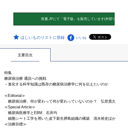
ほしいものリストに登録
いいね
主要目次
特集
糖尿病治療 通説への挑戦
－進化する科学知識は既存の糖尿病治療学に何を伝えたいのか
≪Editorial≫
糖尿病治療、何が変わって何が変わっていないのか？ 弘世貴久
≪Special Article≫
糖尿病医療学とEBM 石井均
細胞シート工学を用いた皮下新生膵島組織の構築 清水裕史ほか
≪治療目標≫