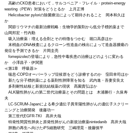
高齢のCKD患者において，サルコペニア・フレイル・protein-energy
wasting（PEW）対策をどうとるか 上月正博
Helicobacter pyloriの除菌療法によって期待されること 岡本和久ほ
か
関節リウマチの最新治療戦略：生物学的製剤から低分子標的薬まで
山岡邦宏・竹内勤
吸入治療薬：増える合剤とその特徴をつかむ 堀口高彦ほか
末梢血のDNA検査によるクローン性造血の検出によって造血器腫瘍の
発症を予測できるか 片岡圭亮
fomepizoleの登場により，急性中毒疾患の治療はどのように変わる
か 小澤昌子・伊関憲
≪第1章 呼吸器≫
喘息-COPDオーバーラップ症候群をどう診療するのか 窪田幸司ほか
新たな分子標的薬による薬剤性肺障害を知る 武内進・吾妻安良太
多剤耐性結核と新規抗結核薬の現状 髙園貴弘ほか
ALK陽性肺がんの第二世代治療薬とその問題とは 木浦勝行・久保寿
夫
LC-SCRUM-Japanによる希少遺伝子異常陽性肺がんの遺伝子スクリー
ニングと治療開発 後藤功一
第三世代EGFR-TKI 髙井大哉
特発性間質性肺炎と原発性肺がんの新規治療薬nintedanib 髙井大哉
肺胞の再生へ向けたiPS細胞研究 三嶋理晃・後藤慎平