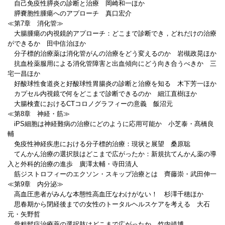
自己免疫性膵炎の診断と治療 岡崎和一ほか
膵嚢胞性腫瘍へのアプローチ 真口宏介
≪第7章 消化管≫
大腸腫瘍の内視鏡的アプローチ：どこまで診断でき，どれだけの治療
ができるか 田中信治ほか
分子標的治療薬は消化管がんの治療をどう変えるのか 岩槻政晃ほか
抗血栓薬服用による消化管障害と出血傾向にどう向き合うべきか 三
宅一昌ほか
好酸球性食道炎と好酸球性胃腸炎の診断と治療を知る 木下芳一ほか
カプセル内視鏡で何をどこまで診断できるのか 細江直樹ほか
大腸検査におけるCTコロノグラフィーの意義 飯沼元
≪第8章 神経・筋≫
iPS細胞は神経難病の治療にどのように応用可能か 小芝泰・髙橋良
輔
免疫性神経疾患における分子標的治療：現状と展望 桑原聡
てんかん治療の選択肢はどこまで広がったか：新規抗てんかん薬の導
入と外科的治療の進歩 廣澤太輔・寺田清人
筋ジストロフィーのエクソン・スキップ治療とは 齊藤崇・武田伸一
≪第9章 内分泌≫
高血圧患者がみんな本態性高血圧なわけがない！ 杉澤千穂ほか
思春期から閉経後までの女性のトータルヘルスケアを考える 大石
元・矢野哲
骨粗鬆症治療薬の選択肢はどこまで広がったか 竹内靖博