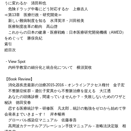
うに変わるか 清田和也
危険ドラッグ中毒にどう対応するか 上條吉人
≪第13章 医療行政・研究開発≫
新しい難病制度を知る 水澤英洋・川田裕美
医療制度改革の動向 髙山啓
これからの日本の健康・医療戦略：日本医療研究開発機構（AMED）
をめぐって 勝俣良紀
索引
総目次
・View Spot
内科学教室の細分化と統合化について 横須賀收
【Book Review】
消化器疾患最新の治療2015-2016－オンラインアクセス権付 金子宏
不整脈症候群－遺伝子変異から不整脈治療を捉える 大江透
あなたの頭痛診療，間違っていませんか？－失敗しないためのワザと
秘訣 徳田安春
恋する医療統計学－研修医 凡太郎，統計の勉強をゼロから始めて学
会発表までいきま～す！ 岸本暢将
グローバル感染症マニュアル 佐藤泰吾
高周波カテーテルアブレーション手技マニュアル－攻略法決定版 相