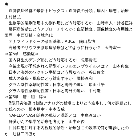
夫
血管炎症候群の最新トピックス：血管炎の分類，病因・病態，治療
山村昌弘
生物学的製剤使用中の副作用にどう対応するか 山﨑隼人・針谷正祥
膠原病診断にどうアプローチするか：血清検査，画像検査の有用性と
限界 中西研輔・金城光代
アナフィラキシーの診断基準：ABCs 陶山恭博
高齢者のリウマチ膠原病診療はどのように行うか？ 天野宏一
≪第5章 感染症≫
国内発生のデング熱にどう対応するか 忽那賢志
今後出現が予想される新型インフルエンザウイルスは？ 山本典生
日本と海外のワクチン事情はどう異なるか 谷口俊文
成人の麻疹・風疹にどう対応するか 國松淳和
グラム陰性薬剤耐性菌：日本と海外の違い 原田壮平
グラム陽性薬剤耐性菌：日本と海外の違い 中村造
≪第6章 肝・胆・膵≫
B型肝炎治療は核酸アナログの登場によりどう進歩し，何が課題とし
て残るのか 根本朋幸・中本安成
NAFLD／NASH治療の現状と課題とは 中島淳ほか
肝臓がんの集学的治療を考える 田中正俊
胆膵疾患に対する内視鏡的診断・治療はこの数年で何が進歩したの
か 辻修二郎ほか