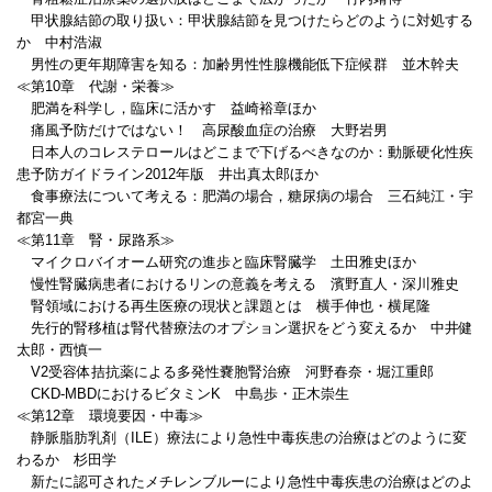
甲状腺結節の取り扱い：甲状腺結節を見つけたらどのように対処する
か 中村浩淑
男性の更年期障害を知る：加齢男性性腺機能低下症候群 並木幹夫
≪第10章 代謝・栄養≫
肥満を科学し，臨床に活かす 益崎裕章ほか
痛風予防だけではない！ 高尿酸血症の治療 大野岩男
日本人のコレステロールはどこまで下げるべきなのか：動脈硬化性疾
患予防ガイドライン2012年版 井出真太郎ほか
食事療法について考える：肥満の場合，糖尿病の場合 三石純江・宇
都宮一典
≪第11章 腎・尿路系≫
マイクロバイオーム研究の進歩と臨床腎臓学 土田雅史ほか
慢性腎臓病患者におけるリンの意義を考える 濱野直人・深川雅史
腎領域における再生医療の現状と課題とは 横手伸也・横尾隆
先行的腎移植は腎代替療法のオプション選択をどう変えるか 中井健
太郎・西慎一
V2受容体拮抗薬による多発性嚢胞腎治療 河野春奈・堀江重郎
CKD-MBDにおけるビタミンK 中島歩・正木崇生
≪第12章 環境要因・中毒≫
静脈脂肪乳剤（ILE）療法により急性中毒疾患の治療はどのように変
わるか 杉田学
新たに認可されたメチレンブルーにより急性中毒疾患の治療はどのよ