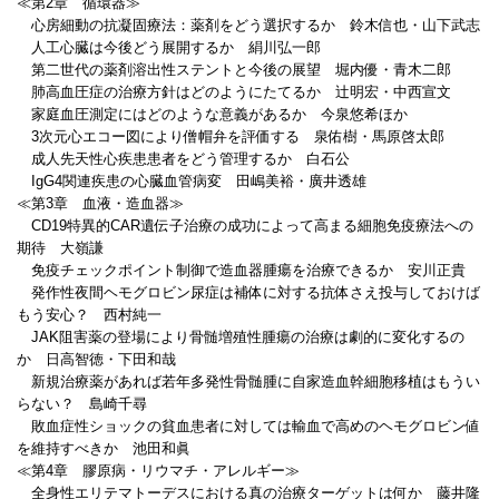
≪第2章 循環器≫
心房細動の抗凝固療法：薬剤をどう選択するか 鈴木信也・山下武志
人工心臓は今後どう展開するか 絹川弘一郎
第二世代の薬剤溶出性ステントと今後の展望 堀内優・青木二郎
肺高血圧症の治療方針はどのようにたてるか 辻明宏・中西宣文
家庭血圧測定にはどのような意義があるか 今泉悠希ほか
3次元心エコー図により僧帽弁を評価する 泉佑樹・馬原啓太郎
成人先天性心疾患患者をどう管理するか 白石公
IgG4関連疾患の心臓血管病変 田嶋美裕・廣井透雄
≪第3章 血液・造血器≫
CD19特異的CAR遺伝子治療の成功によって高まる細胞免疫療法への
期待 大嶺謙
免疫チェックポイント制御で造血器腫瘍を治療できるか 安川正貴
発作性夜間ヘモグロビン尿症は補体に対する抗体さえ投与しておけば
もう安心？ 西村純一
JAK阻害薬の登場により骨髄増殖性腫瘍の治療は劇的に変化するの
か 日高智徳・下田和哉
新規治療薬があれば若年多発性骨髄腫に自家造血幹細胞移植はもうい
らない？ 島崎千尋
敗血症性ショックの貧血患者に対しては輸血で高めのヘモグロビン値
を維持すべきか 池田和眞
≪第4章 膠原病・リウマチ・アレルギー≫
全身性エリテマトーデスにおける真の治療ターゲットは何か 藤井隆