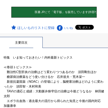
ほしいものリストに登録
いいね
主要目次
特集 いま知っておきたい！内科最新トピックス
≪巻頭トピックス≫
難治性C型肝炎の治療はどう変わりつつあるのか 須田剛生ほか
糖尿病治療薬をどう使い分けるか 石井規夫・荒木栄一
新規抗凝固薬（NOAC）の登場により，脳梗塞治療はどのように変わ
ったか 須田智・木村和美
TAVIの適応と成績：大動脈弁狭窄症の治療は今後どうなるか 林田健
太郎
エボラ出血熱：過去最大の流行から得られた知見と今後の国内対応
加藤康幸