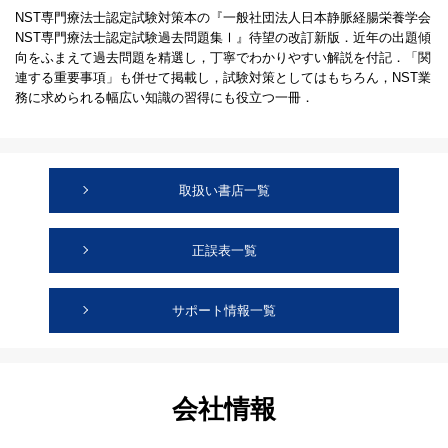
NST専門療法士認定試験対策本の『一般社団法人日本静脈経腸栄養学会
NST専門療法士認定試験過去問題集Ⅰ』待望の改訂新版．近年の出題傾
向をふまえて過去問題を精選し，丁寧でわかりやすい解説を付記．「関
連する重要事項」も併せて掲載し，試験対策としてはもちろん，NST業
務に求められる幅広い知識の習得にも役立つ一冊．
取扱い書店一覧
正誤表一覧
サポート情報一覧
会社情報