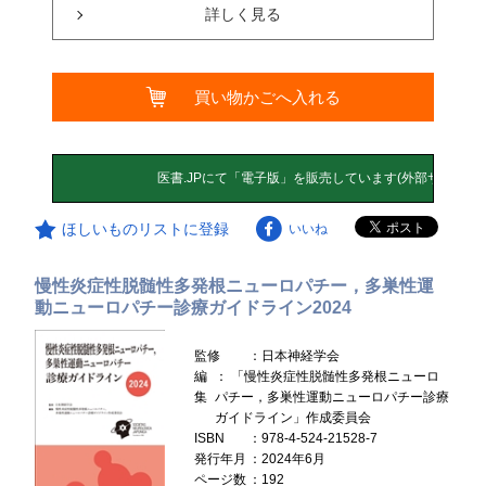
詳しく見る
買い物かごへ入れる
ほしいものリストに登録
いいね
慢性炎症性脱髄性多発根ニューロパチー，多巣性運
動ニューロパチー診療ガイドライン2024
監修
：日本神経学会
編
： 「慢性炎症性脱髄性多発根ニューロ
集
パチー，多巣性運動ニューロパチー診療
ガイドライン」作成委員会
ISBN
：978-4-524-21528-7
発行年月
：2024年6月
ページ数
：192