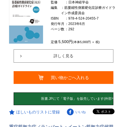
監修
：日本神経学会
編集
：筋萎縮性側索硬化症診療ガイドラ
イン作成委員会
ISBN
：978-4-524-20455-7
発行年月
：2023年6月
ページ数
：292
5,500円
定価
(本体5,000円 ＋ 税)
詳しく見る
買い物かごへ入れる
ほしいものリストに登録
いいね
重症筋無力症／ランバート・イートン筋無力症候群