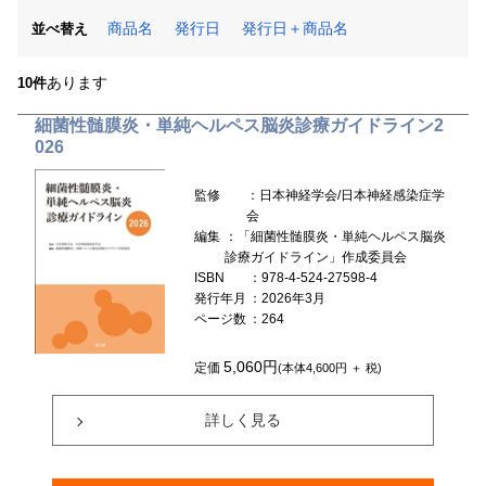
商品名
発行日
発行日＋商品名
並べ替え
あります
10件
細菌性髄膜炎・単純ヘルペス脳炎診療ガイドライン2
026
監修
：日本神経学会/日本神経感染症学
会
編集
：「細菌性髄膜炎・単純ヘルペス脳炎
診療ガイドライン」作成委員会
ISBN
：978-4-524-27598-4
発行年月
：2026年3月
ページ数
：264
5,060円
定価
(本体4,600円 ＋ 税)
詳しく見る