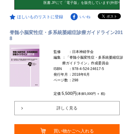
ほしいものリストに登録
いいね
脊髄小脳変性症・多系統萎縮症診療ガイドライン201
8
監修
：日本神経学会
編集
：「脊髄小脳変性症・多系統萎縮症診
療ガイドライン」作成委員会
ISBN
：978-4-524-24617-5
発行年月
：2018年6月
ページ数
：298
5,500円
定価
(本体5,000円 ＋ 税)
詳しく見る
買い物かごへ入れる