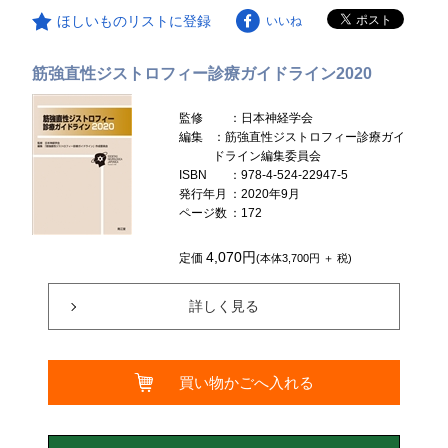
ほしいものリストに登録
いいね
筋強直性ジストロフィー診療ガイドライン2020
監修
：日本神経学会
編集
：筋強直性ジストロフィー診療ガイ
ドライン編集委員会
ISBN
：978-4-524-22947-5
発行年月
：2020年9月
ページ数
：172
4,070円
定価
(本体3,700円 ＋ 税)
詳しく見る
買い物かごへ入れる