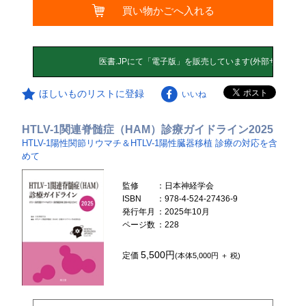
買い物かごへ入れる
ほしいものリストに登録
いいね
HTLV-1関連脊髄症（HAM）診療ガイドライン2025
HTLV-1陽性関節リウマチ＆HTLV-1陽性臓器移植 診療の対応を含
めて
監修
：日本神経学会
ISBN
：978-4-524-27436-9
発行年月
：2025年10月
ページ数
：228
5,500円
定価
(本体5,000円 ＋ 税)