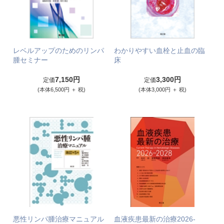
レベルアップのためのリンパ
わかりやすい血栓と止血の臨
腫セミナー
床
7,150円
3,300円
定価
定価
(本体6,500円 ＋ 税)
(本体3,000円 ＋ 税)
悪性リンパ腫治療マニュアル
血液疾患最新の治療2026-