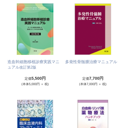
造血幹細胞移植診療実践マニ
多発性骨髄腫治療マニュアル
ュアル
改訂第2版
5,500円
7,700円
定価
定価
(本体5,000円 ＋ 税)
(本体7,000円 ＋ 税)