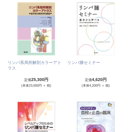
リンパ系局所解剖カラーアト
リンパ腫セミナー
ラス
25,300円
4,620円
定価
定価
(本体23,000円 ＋ 税)
(本体4,200円 ＋ 税)