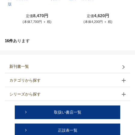
版
8,470円
4,620円
定価
定価
(本体7,700円 ＋ 税)
(本体4,200円 ＋ 税)
あります
16件
新刊書一覧
カテゴリから探す
シリーズから探す
取扱い書店一覧
正誤表一覧