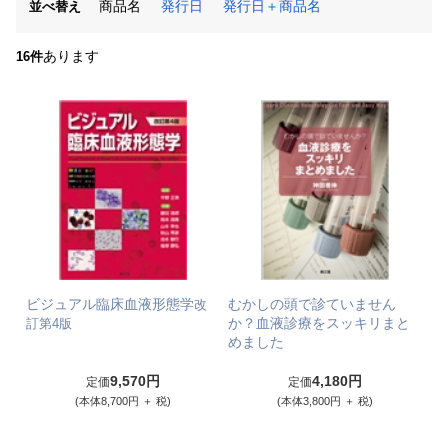
商品名
発行日
発行日＋商品名
並べ替え
あります
16件
ビジュアル臨床血液形態学
むかしの頭で診ていません
改
か？血液診療をスッキリまと
訂第4版
めました
9,570円
4,180円
定価
定価
(本体8,700円 ＋ 税)
(本体3,800円 ＋ 税)