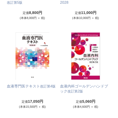
2028
改訂第5版
8,800円
11,000円
定価
定価
(本体8,000円 ＋ 税)
(本体10,000円 ＋ 税)
血液専門医テキスト
血液内科ゴールデンハンドブ
改訂第4版
ック
改訂第2版
17,050円
5,060円
定価
定価
(本体15,500円 ＋ 税)
(本体4,600円 ＋ 税)