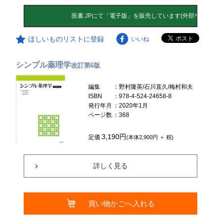
ほしいものリストに登録
いいね
シンプル薬理学
改訂第6版
編集
：野村隆英/石川直久/梅村和夫
ISBN
：978-4-524-24658-8
発行年月
：2020年1月
ページ数
：368
3,190円
定価
(本体2,900円 ＋ 税)
詳しく見る
買い物かごへ入れる