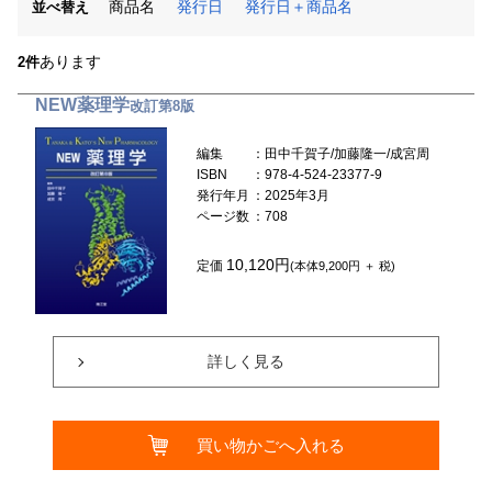
商品名
発行日
発行日＋商品名
並べ替え
あります
2件
NEW薬理学
改訂第8版
編集
：田中千賀子/加藤隆一/成宮周
ISBN
：978-4-524-23377-9
発行年月
：2025年3月
ページ数
：708
10,120円
定価
(本体9,200円 ＋ 税)
詳しく見る
買い物かごへ入れる