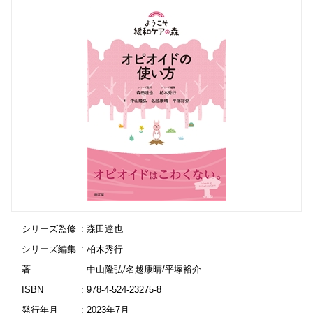
シリーズ監修
: 森田達也
シリーズ編集
: 柏木秀行
著
: 中山隆弘/名越康晴/平塚裕介
ISBN
: 978-4-524-23275-8
発行年月
: 2023年7月