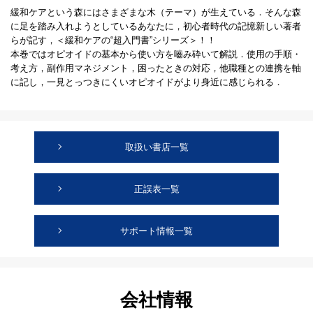
緩和ケアという森にはさまざまな木（テーマ）が生えている．そんな森
に足を踏み入れようとしているあなたに，初心者時代の記憶新しい著者
らが記す，＜緩和ケアの“超入門書”シリーズ＞！！
本巻ではオピオイドの基本から使い方を嚙み砕いて解説．使用の手順・
考え方，副作用マネジメント，困ったときの対応，他職種との連携を軸
に記し，一見とっつきにくいオピオイドがより身近に感じられる．
取扱い書店一覧
正誤表一覧
サポート情報一覧
会社情報