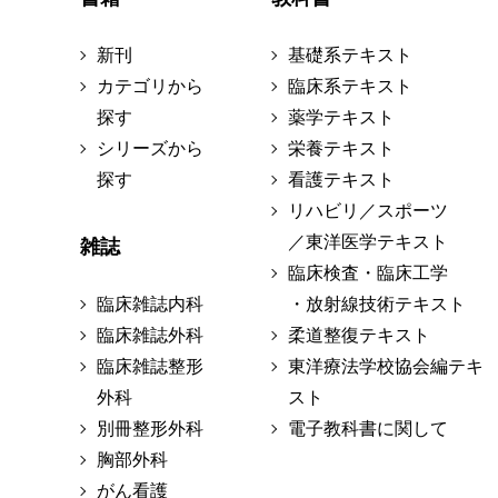
新刊
基礎系テキスト
カテゴリから
臨床系テキスト
探す
薬学テキスト
シリーズから
栄養テキスト
探す
看護テキスト
リハビリ／スポーツ
／東洋医学テキスト
雑誌
臨床検査・臨床工学
臨床雑誌内科
・放射線技術テキスト
臨床雑誌外科
柔道整復テキスト
臨床雑誌整形
東洋療法学校協会編テキ
外科
スト
別冊整形外科
電子教科書に関して
胸部外科
がん看護