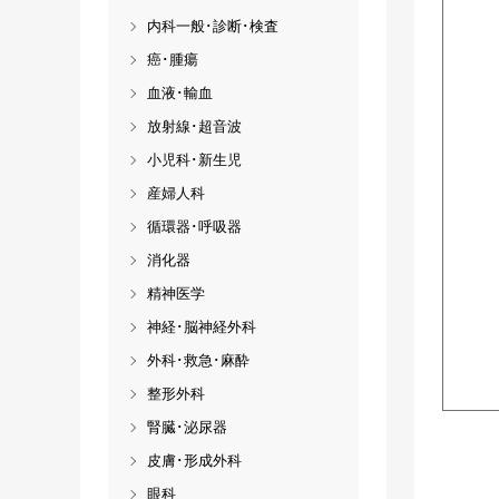
内科一般･診断･検査
癌･腫瘍
血液･輸血
放射線･超音波
小児科･新生児
産婦人科
循環器･呼吸器
消化器
精神医学
神経･脳神経外科
外科･救急･麻酔
整形外科
腎臓･泌尿器
皮膚･形成外科
眼科