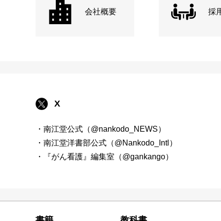
会社概要
採
X
・南江堂公式（@nankodo_NEWS）
・南江堂洋書部公式（@Nankodo_Intl）
・『がん看護』編集室（@gankango）
書籍
教科書