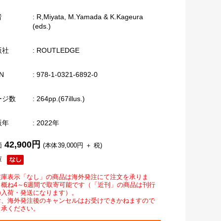
者
: R,Miyata, M.Yamada & K.Kageura
(eds.)
版社
: ROUTLEDGE
N
: 978-1-0321-6892-0
ージ数
: 264pp.(67illus.)
版年
: 2022年
42,900円
価
(本体39,000円 ＋ 税)
庫
在庫表示「なし」の商品は海外発注にて注文を承りま
。概ね4～6週間で取寄可能です（「近刊」の商品は刊行
の入荷・発送になります）。
お、海外発注後のキャンセルはお受けできかねますので
了承ください。