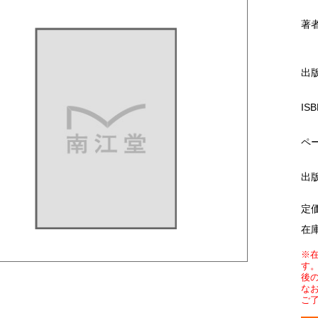
著
出
ISB
ペ
出
定
在
※
す
後
な
ご