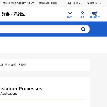
弊社著作物の利用について
書店様向け情報
会社情報
採用情報
洋書・洋雑誌
メルマガ
会員
買い物かご
統計･医学倫理･法医学
nslation Processes
 Applications