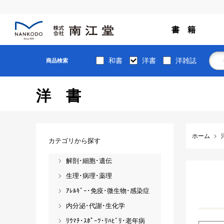
書 籍
和書
洋書
洋雑誌
商品検索
洋書
ホーム
カテゴリから探す
解剖･細胞･遺伝
生理･病理･薬理
ｱﾚﾙｷﾞｰ･免疫･微生物･感染症
内分泌･代謝･生化学
ﾘｳﾏﾁ･ｽﾎﾟｰﾂ･ﾘﾊﾋﾞﾘ･老年病