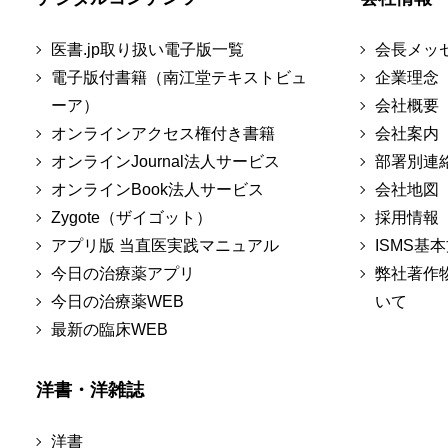
医書.jp取り扱い電子版一覧
会長メッ
電子版付書籍（南江堂テキストビュ
企業理念
ーア）
会社概要
オンラインアクセス権付き書籍
会社案内
オンラインJournal法人サービス
部署別連
オンラインBook法人サービス
会社地図
Zygote（ザイゴット）
採用情報
アプリ版 当直医実践マニュアル
ISMS基
今日の治療薬アプリ
弊社著作
今日の治療薬WEB
いて
最新の臨床WEB
洋書・洋雑誌
洋書