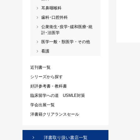
耳鼻咽喉科
歯科･口腔外科
公衆衛生･疫学･緩和医療･統
計･法医学
医学一般・獣医学・その他
看護
近刊書一覧
シリーズから探す
好評参考書・教科書
臨床留学への道 USMLE対策
学会出展一覧
洋書籍クリアランスセール
洋書取り扱い書店一覧