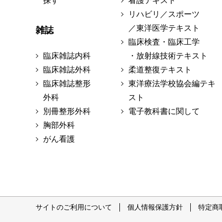
探す
看護テキスト
リハビリ／スポーツ
／東洋医学テキスト
雑誌
臨床検査・臨床工学
臨床雑誌内科
・放射線技術テキスト
臨床雑誌外科
柔道整復テキスト
臨床雑誌整形
東洋療法学校協会編テキ
外科
スト
別冊整形外科
電子教科書に関して
胸部外科
がん看護
サイトのご利用について
個人情報保護方針
特定商