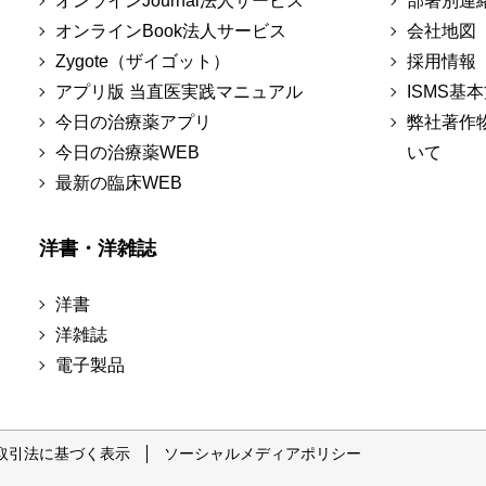
オンラインJournal法人サービス
部署別連
オンラインBook法人サービス
会社地図
Zygote（ザイゴット）
採用情報
アプリ版 当直医実践マニュアル
ISMS基
今日の治療薬アプリ
弊社著作
今日の治療薬WEB
いて
最新の臨床WEB
洋書・洋雑誌
洋書
洋雑誌
電子製品
取引法に基づく表示
ソーシャルメディアポリシー