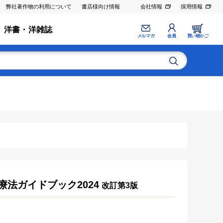
弊社著作物の利用について
書店様向け情報
会社情報
採用情報
洋書・洋雑誌
メルマガ
会員
買い物かご
法ガイドブック2024
改訂第3版