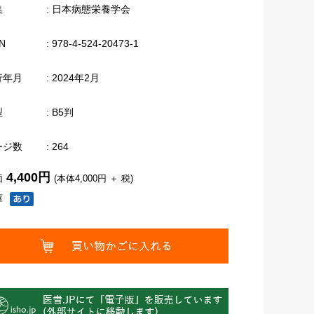
集
: 日本病態栄養学会
N
: 978-4-524-20473-1
行年月
: 2024年2月
型
: B5判
ージ数
: 264
4,400円
価
(本体4,000円 ＋ 税)
庫