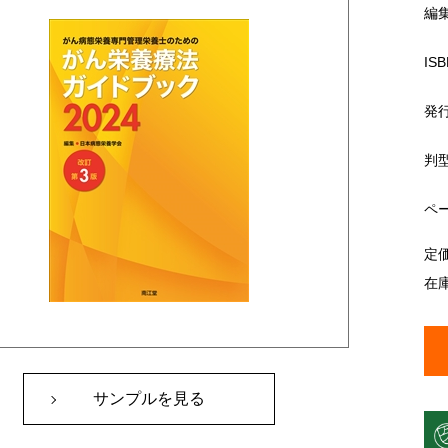
編
ISB
発
判
ペ
定
在
サンプルを見る