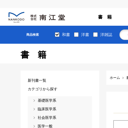
書 籍
和書
洋書
洋雑誌
商品検索
書籍
ホーム
新刊書一覧
カテゴリから探す
基礎医学系
臨床医学系
社会医学系
医学一般