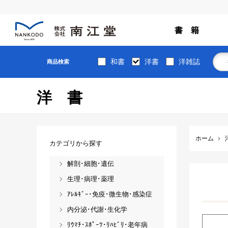
書 籍
和書
洋書
洋雑誌
商品検索
洋書
ホーム
カテゴリから探す
解剖･細胞･遺伝
生理･病理･薬理
ｱﾚﾙｷﾞｰ･免疫･微生物･感染症
内分泌･代謝･生化学
ﾘｳﾏﾁ･ｽﾎﾟｰﾂ･ﾘﾊﾋﾞﾘ･老年病