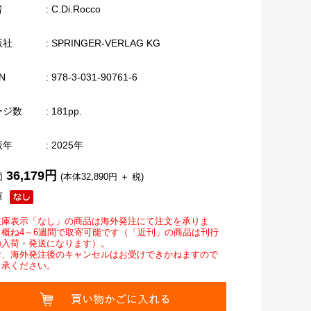
者
: C.Di.Rocco
版社
: SPRINGER-VERLAG KG
N
: 978-3-031-90761-6
ージ数
: 181pp.
版年
: 2025年
36,179円
価
(本体32,890円 ＋ 税)
庫
在庫表示「なし」の商品は海外発注にて注文を承りま
。概ね4～6週間で取寄可能です（「近刊」の商品は刊行
の入荷・発送になります）。
お、海外発注後のキャンセルはお受けできかねますので
了承ください。