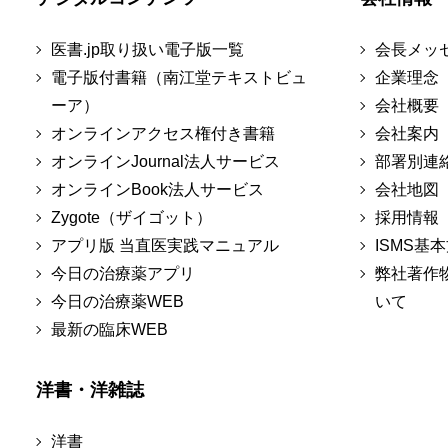
医書.jp取り扱い電子版一覧
会長メッ
電子版付書籍（南江堂テキストビュ
企業理念
ーア）
会社概要
オンラインアクセス権付き書籍
会社案内
オンラインJournal法人サービス
部署別連
オンラインBook法人サービス
会社地図
Zygote（ザイゴット）
採用情報
アプリ版 当直医実践マニュアル
ISMS基
今日の治療薬アプリ
弊社著作
今日の治療薬WEB
いて
最新の臨床WEB
洋書・洋雑誌
洋書