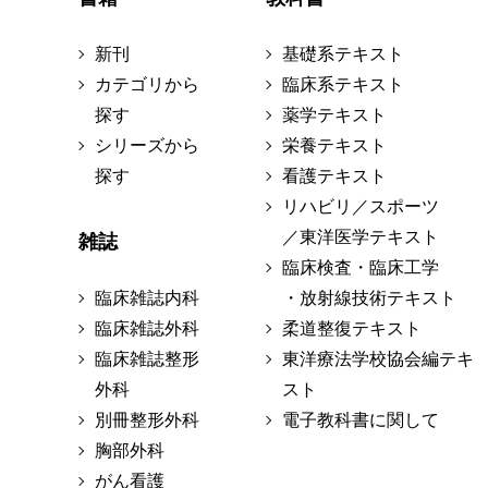
新刊
基礎系テキスト
カテゴリから
臨床系テキスト
探す
薬学テキスト
シリーズから
栄養テキスト
探す
看護テキスト
リハビリ／スポーツ
／東洋医学テキスト
雑誌
臨床検査・臨床工学
臨床雑誌内科
・放射線技術テキスト
臨床雑誌外科
柔道整復テキスト
臨床雑誌整形
東洋療法学校協会編テキ
外科
スト
別冊整形外科
電子教科書に関して
胸部外科
がん看護