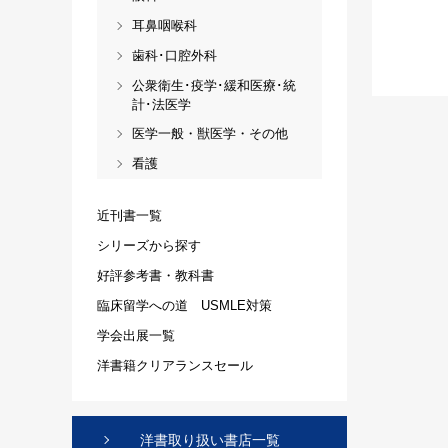
耳鼻咽喉科
歯科･口腔外科
公衆衛生･疫学･緩和医療･統
計･法医学
医学一般・獣医学・その他
看護
近刊書一覧
シリーズから探す
好評参考書・教科書
臨床留学への道 USMLE対策
学会出展一覧
洋書籍クリアランスセール
洋書取り扱い書店一覧