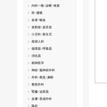
内科一般･診断･検査
癌･腫瘍
血液･輸血
放射線･超音波
小児科･新生児
産婦人科
循環器･呼吸器
消化器
精神医学
神経･脳神経外科
外科･救急･麻酔
整形外科
腎臓･泌尿器
皮膚･形成外科
眼科