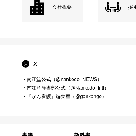
会社概要
採
X
・南江堂公式（@nankodo_NEWS）
・南江堂洋書部公式（@Nankodo_Intl）
・『がん看護』編集室（@gankango）
書籍
教科書