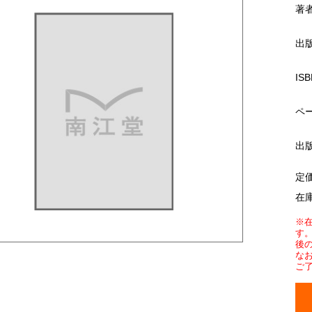
著
出
ISB
ペ
出
定
在
※
す
後
な
ご