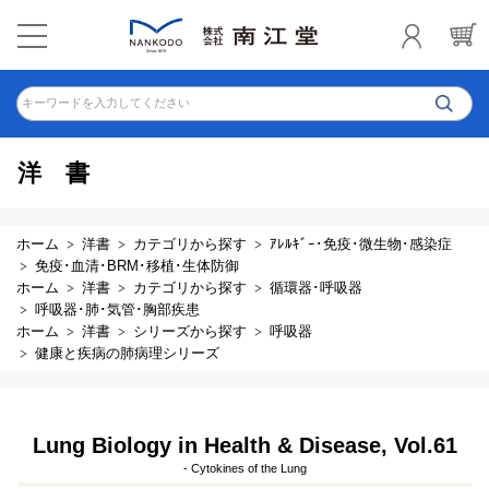
キーワードを入力してください
洋書
ホーム
洋書
カテゴリから探す
ｱﾚﾙｷﾞｰ･免疫･微生物･感染症
免疫･血清･BRM･移植･生体防御
ホーム
洋書
カテゴリから探す
循環器･呼吸器
呼吸器･肺･気管･胸部疾患
ホーム
洋書
シリーズから探す
呼吸器
健康と疾病の肺病理シリーズ
Lung Biology in Health & Disease, Vol.61
- Cytokines of the Lung