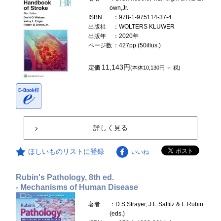
own,Jr.
ISBN
：978-1-975114-37-4
出版社
：WOLTERS KLUWER
出版年
：2020年
ページ数
：427pp.(50illus.)
11,143円
定価
(本体10,130円 ＋ 税)
詳しく見る
ほしいものリストに登録
いいね
Rubin's Pathology, 8th ed.
- Mechanisms of Human Disease
著者
：D.S.Strayer, J.E.Saffitz & E.Rubin
(eds.)