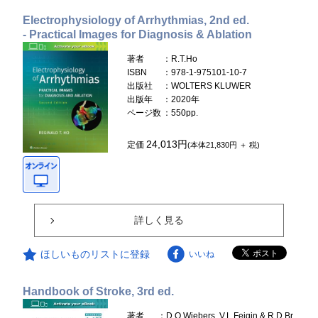
Electrophysiology of Arrhythmias, 2nd ed.
- Practical Images for Diagnosis & Ablation
著者
：R.T.Ho
ISBN
：978-1-975101-10-7
出版社
：WOLTERS KLUWER
出版年
：2020年
ページ数
：550pp.
24,013円
定価
(本体21,830円 ＋ 税)
詳しく見る
ほしいものリストに登録
いいね
Handbook of Stroke, 3rd ed.
著者
：D.O.Wiebers, V.L.Feigin & R.D.Br