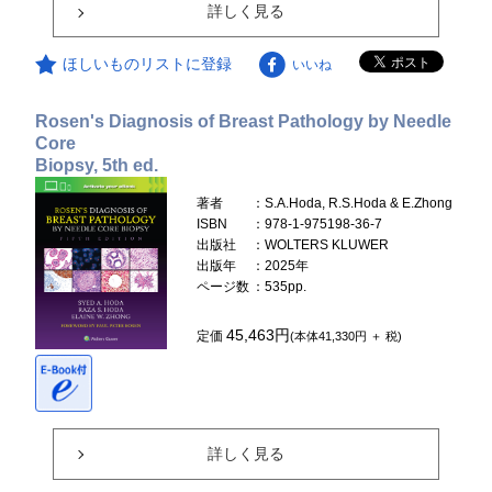
詳しく見る
ほしいものリストに登録
いいね
Rosen's Diagnosis of Breast Pathology by Needle
Core
Biopsy, 5th ed.
著者
：S.A.Hoda, R.S.Hoda & E.Zhong
ISBN
：978-1-975198-36-7
出版社
：WOLTERS KLUWER
出版年
：2025年
ページ数
：535pp.
45,463円
定価
(本体41,330円 ＋ 税)
詳しく見る