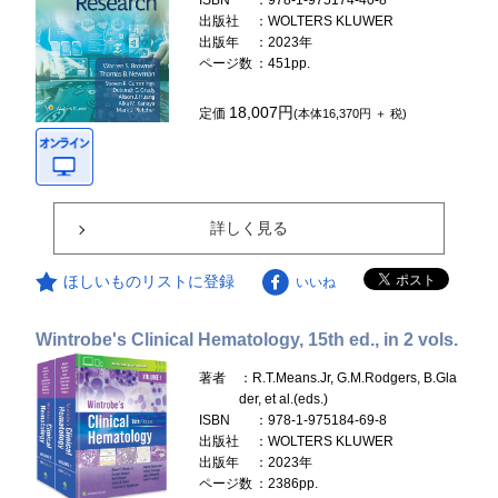
ISBN
：978-1-975174-40-8
出版社
：WOLTERS KLUWER
出版年
：2023年
ページ数
：451pp.
18,007円
定価
(本体16,370円 ＋ 税)
詳しく見る
ほしいものリストに登録
いいね
Wintrobe's Clinical Hematology, 15th ed., in 2 vols.
著者
：R.T.Means.Jr, G.M.Rodgers, B.Gla
der, et al.(eds.)
ISBN
：978-1-975184-69-8
出版社
：WOLTERS KLUWER
出版年
：2023年
ページ数
：2386pp.