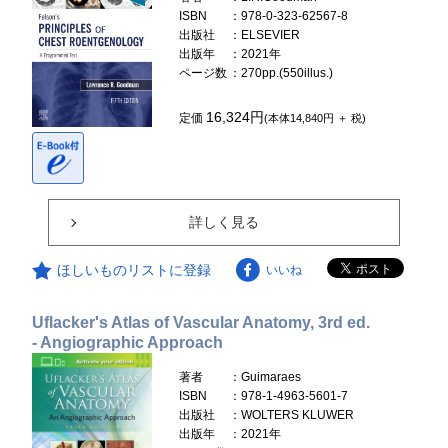
ISBN
：978-0-323-62567-8
出版社
：ELSEVIER
出版年
：2021年
ページ数
：270pp.(550illus.)
16,324円
定価
(本体14,840円 ＋ 税)
詳しく見る
ほしいものリストに登録
いいね
Uflacker's Atlas of Vascular Anatomy, 3rd ed.
- Angiographic Approach
著者
：Guimaraes
ISBN
：978-1-4963-5601-7
出版社
：WOLTERS KLUWER
出版年
：2021年