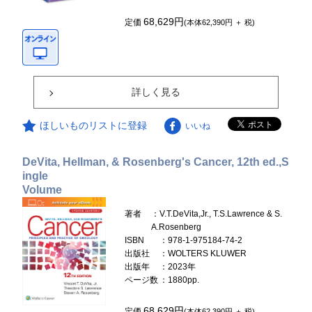
68,629円
定価
(本体62,390円 ＋ 税)
詳しく見る
ほしいものリストに登録
いいね
DeVita, Hellman, & Rosenberg's Cancer, 12th ed.,S
ingle
Volume
著者
：V.T.DeVita,Jr., T.S.Lawrence & S.
A.Rosenberg
ISBN
：978-1-975184-74-2
出版社
：WOLTERS KLUWER
出版年
：2023年
ページ数
：1880pp.
68,629円
定価
(本体62,390円 ＋ 税)