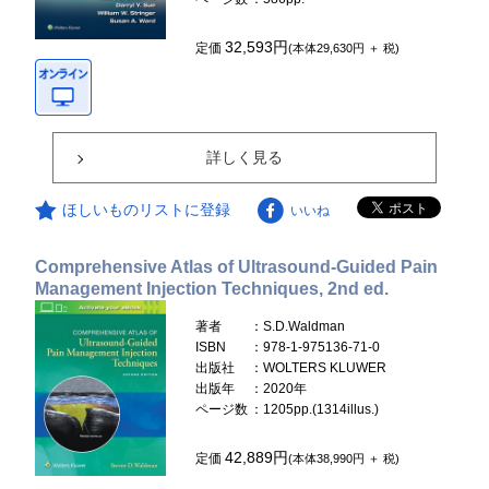
32,593円
定価
(本体29,630円 ＋ 税)
詳しく見る
ほしいものリストに登録
いいね
Comprehensive Atlas of Ultrasound-Guided Pain
Management Injection Techniques, 2nd ed.
著者
：S.D.Waldman
ISBN
：978-1-975136-71-0
出版社
：WOLTERS KLUWER
出版年
：2020年
ページ数
：1205pp.(1314illus.)
42,889円
定価
(本体38,990円 ＋ 税)