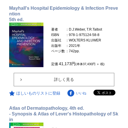
Mayhall's Hospital Epidemiology & Infection Preve
ntion
5th ed.
著者
：D.J.Weber, T.R.Talbot
ISBN
：978-1-975124-58-8
出版社
：WOLTERS KLUWER
出版年
：2021年
ページ数
：742pp.
41,173円
定価
(本体37,430円 ＋ 税)
詳しく見る
ほしいものリストに登録
いいね
Atlas of Dermatopathology, 4th ed.
- Synopsis & Atlas of Lever's Histopathology of Sk
in