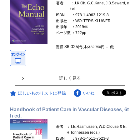
著者
：J.K.Oh, G.C.Kane, J.B.Seward, e
t al.
ISBN
：978-1-4963-1219-8
出版社
：WOLTERS KLUWER
出版年
：2019年
ページ数
：722pp.
36,025円
定価
(本体32,750円 ＋ 税)
詳しく見る
ほしいものリストに登録
いいね
Handbook of Patient Care in Vascular Diseases, 6t
h ed.
著者
：T.E.Rasmussen, W.D.Clouse & B.
H.Tonnessen (eds.)
ISBN
：978-1-4511-7523-3