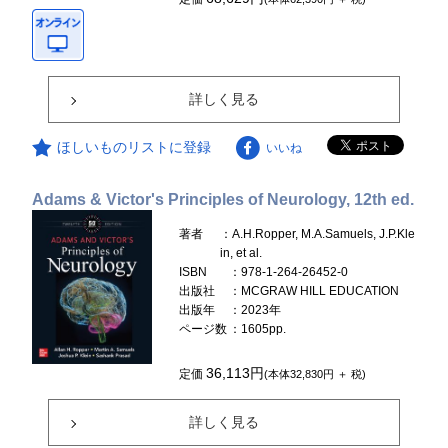
詳しく見る
ほしいものリストに登録
いいね
Adams & Victor's Principles of Neurology, 12th ed.
著者
：A.H.Ropper, M.A.Samuels, J.P.Kle
in, et al.
ISBN
：978-1-264-26452-0
出版社
：MCGRAW HILL EDUCATION
出版年
：2023年
ページ数
：1605pp.
36,113円
定価
(本体32,830円 ＋ 税)
詳しく見る