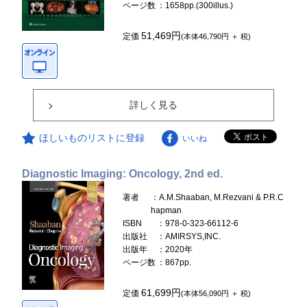
ページ数
：1658pp.(300illus.)
51,469円
定価
(本体46,790円 ＋ 税)
詳しく見る
ほしいものリストに登録
いいね
Diagnostic Imaging: Oncology, 2nd ed.
著者
：A.M.Shaaban, M.Rezvani & P.R.C
hapman
ISBN
：978-0-323-66112-6
出版社
：AMIRSYS,INC.
出版年
：2020年
ページ数
：867pp.
61,699円
定価
(本体56,090円 ＋ 税)