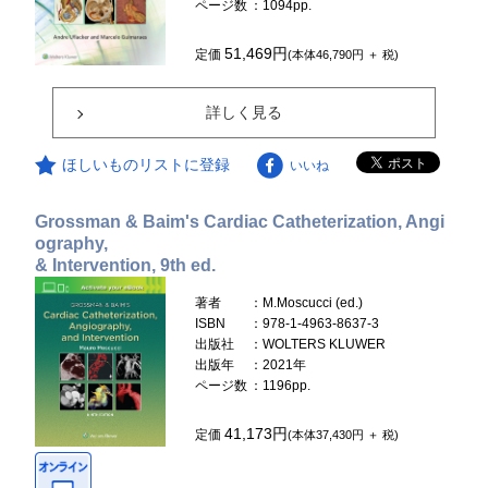
ページ数
：1094pp.
51,469円
定価
(本体46,790円 ＋ 税)
詳しく見る
ほしいものリストに登録
いいね
Grossman & Baim's Cardiac Catheterization, Angi
ography,
& Intervention, 9th ed.
著者
：M.Moscucci (ed.)
ISBN
：978-1-4963-8637-3
出版社
：WOLTERS KLUWER
出版年
：2021年
ページ数
：1196pp.
41,173円
定価
(本体37,430円 ＋ 税)