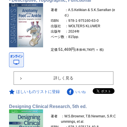
- Descriptive, Topographic, Functional
著者
：A.S.Kelikian & S.K.Sarrafian (e
d.)
ISBN
：978-1-975160-63-0
出版社
：WOLTERS KLUWER
出版年
：2024年
ページ数
：815pp.
51,469円
定価
(本体46,790円 ＋ 税)
詳しく見る
ほしいものリストに登録
いいね
Designing Clinical Research, 5th ed.
著者
：W.S.Browner, T.B.Newman, S.R.C
ummings, et al.