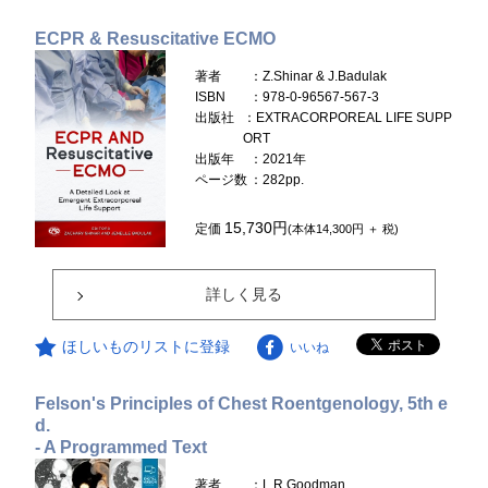
ECPR & Resuscitative ECMO
著者
：Z.Shinar & J.Badulak
ISBN
：978-0-96567-567-3
出版社
：EXTRACORPOREAL LIFE SUPP
ORT
出版年
：2021年
ページ数
：282pp.
15,730円
定価
(本体14,300円 ＋ 税)
詳しく見る
ほしいものリストに登録
いいね
Felson's Principles of Chest Roentgenology, 5th e
d.
- A Programmed Text
著者
：L.R.Goodman