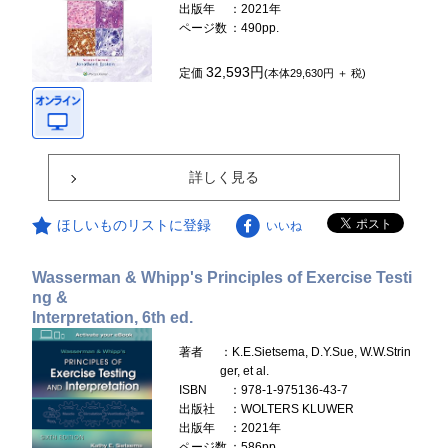
出版年
：2021年
ページ数
：490pp.
32,593円
定価
(本体29,630円 ＋ 税)
詳しく見る
ほしいものリストに登録
いいね
Wasserman & Whipp's Principles of Exercise Testi
ng &
Interpretation, 6th ed.
著者
：K.E.Sietsema, D.Y.Sue, W.W.Strin
ger, et al.
ISBN
：978-1-975136-43-7
出版社
：WOLTERS KLUWER
出版年
：2021年
ページ数
：586pp.