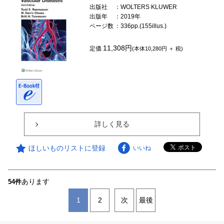
出版社
：WOLTERS KLUWER
出版年
：2019年
ページ数
：336pp.(155illus.)
11,308円
定価
(本体10,280円 ＋ 税)
詳しく見る
ほしいものリストに登録
いいね
あります
54件
1
2
次
最後