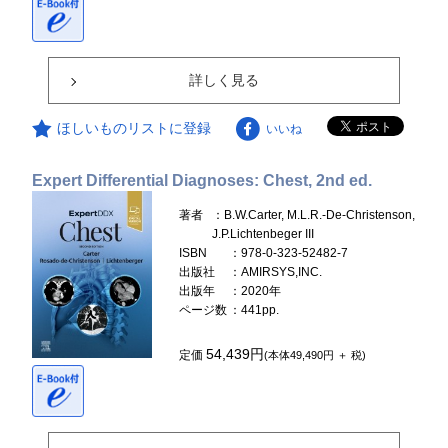
詳しく見る
ほしいものリストに登録
いいね
Expert Differential Diagnoses: Chest, 2nd ed.
著者
：B.W.Carter, M.L.R.-De-Christenson,
J.P.Lichtenbeger III
ISBN
：978-0-323-52482-7
出版社
：AMIRSYS,INC.
出版年
：2020年
ページ数
：441pp.
54,439円
定価
(本体49,490円 ＋ 税)