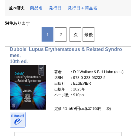
商品名
発行日
発行日＋商品名
並べ替え
あります
54件
1
2
次
最後
Dubois' Lupus Erythematosus & Related Syndro
mes,
10th ed.
著者
：D.J.Wallace & B.H.Hahn (eds.)
ISBN
：978-0-323-93232-5
出版社
：ELSEVIER
出版年
：2025年
ページ数
：910pp.
41,569円
定価
(本体37,790円 ＋ 税)