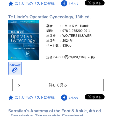
ほしいものリストに登録
いいね
Te Linde's Operative Gynecology, 13th ed.
著者
：L.V.Le & V.L.Handa
ISBN
：978-1-975200-09-1
出版社
：WOLTERS KLUWER
出版年
：2024年
ページ数
：839pp.
34,309円
定価
(本体31,190円 ＋ 税)
詳しく見る
ほしいものリストに登録
いいね
Sarrafian's Anatomy of the Foot & Ankle, 4th ed.