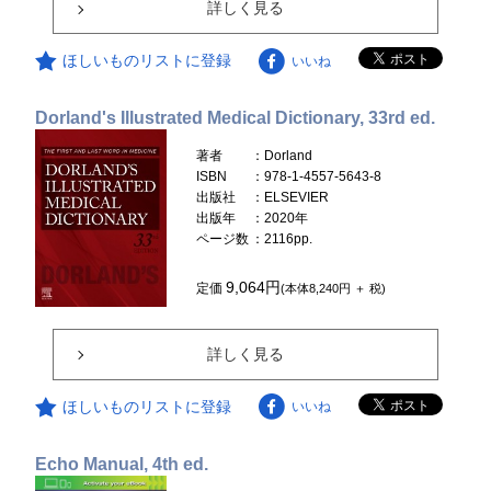
詳しく見る
ほしいものリストに登録
いいね
Dorland's Illustrated Medical Dictionary, 33rd ed.
著者
：Dorland
ISBN
：978-1-4557-5643-8
出版社
：ELSEVIER
出版年
：2020年
ページ数
：2116pp.
9,064円
定価
(本体8,240円 ＋ 税)
詳しく見る
ほしいものリストに登録
いいね
Echo Manual, 4th ed.