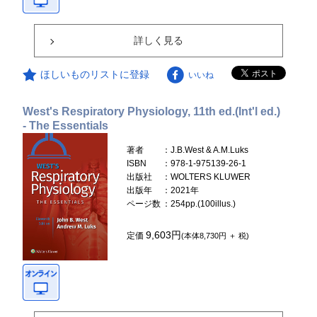
詳しく見る
ほしいものリストに登録
いいね
West's Respiratory Physiology, 11th ed.(Int'l ed.)
- The Essentials
著者
：J.B.West & A.M.Luks
ISBN
：978-1-975139-26-1
出版社
：WOLTERS KLUWER
出版年
：2021年
ページ数
：254pp.(100illus.)
9,603円
定価
(本体8,730円 ＋ 税)