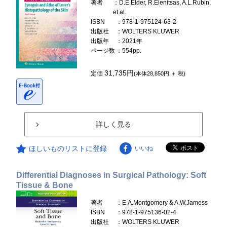
著者
：D.E.Elder, R.Elenitsas, A.L.Rubin,
et al.
ISBN
：978-1-975124-63-2
出版社
：WOLTERS KLUWER
出版年
：2021年
ページ数
：554pp.
31,735円
定価
(本体28,850円 ＋ 税)
詳しく見る
ほしいものリストに登録
いいね
Differential Diagnoses in Surgical Pathology: Soft
Tissue & Bone
著者
：E.A.Montgomery & A.W.Jamess
ISBN
：978-1-975136-02-4
出版社
：WOLTERS KLUWER