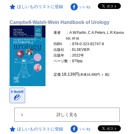
ほしいものリストに登録
いいね
Campbell-Walsh-Wein Handbook of Urology
著者
：A.W.Partin, C.A.Peters, L.R.Kavou
ssi, et al.
ISBN
：978-0-323-82747-8
出版社
：ELSEVIER
出版年
：2022年
ページ数
：879pp.
18,139円
定価
(本体16,490円 ＋ 税)
詳しく見る
ほしいものリストに登録
いいね