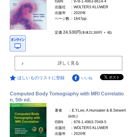
ISBN
：978-1-4963-8614-4
出版社
：WOLTERS KLUWER
出版年
：2020年
ページ数
：1647pp.
24,530円
定価
(本体22,300円 ＋ 税)
詳しく見る
ほしいものリストに登録
いいね
Computed Body Tomography with MRI Correlatio
n, 5th ed.
著者
：E.Y.Lee, A.Hunsaker & B.Siewert
(eds.)
ISBN
：978-1-4963-7049-5
出版社
：WOLTERS KLUWER
出版年
：2020年