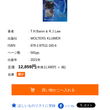
著者
: T.H.Baron & R.J.Law
出版社
: WOLTERS KLUWER
ISBN
: 978-1-97511-165-6
ページ数
: 591pp.
出版年
: 2021年
12,859円
定価
(本体11,690円 ＋ 税)
在庫
ほしいものリストに登録
いいね