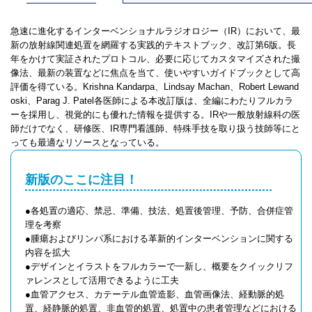
急速に進化するインターベンショナルラジオロジー（IR）において、最
新の放射線関連処置を網羅する実践的テキストブック、改訂第6版。長
年をかけて実証されたプロトコル、必要に応じてカスタマイズされた撮
像法、最新の装置などに焦点を当て、使いやすいガイドブックとして高
評価を得ている。Krishna Kandarpa、Lindsay Machan、Robert Lewand
oski、Parag J. Patel各医師による本改訂版は、全編にわたりフルカラ
ーを採用し、視覚的にも優れた情報を提供する。IRや一般放射線科の医
師だけでなく、研修医、IR専門看護師、特殊手技を取り扱う技師等にと
っても最適なリソースとなっている。
新版のここに注目！
●各処置の適応、禁忌、準備、技法、処置後管理、予防、合併症管
理を考察
●腫瘍およびリンパ系における革新的インターベンションに関する
内容を拡大
●デザインとイラストをフルカラーで一新し、概要をクイックリフ
ァレンスとして活用できるように工夫
●血管アクセス、カテーテル血管造影、血管画像法、経動脈的処
置、経静脈的処置、非血管的処置、処置中の患者管理などにおける