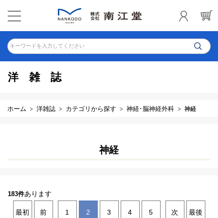
キーワードを入力してください
洋雑誌
ホーム
洋雑誌
カテゴリから探す
神経･脳神経外科
神経
神経
あります
183件
最初
前
1
2
3
4
5
次
最後