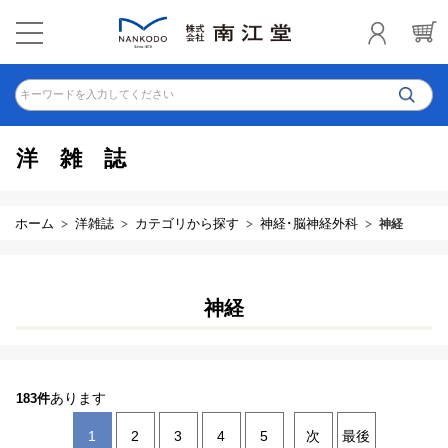
キーワードを入力してください
洋雑誌
ホーム
洋雑誌
カテゴリから探す
神経･脳神経外科
神経
神経
あります
183件
1
2
3
4
5
次
最後