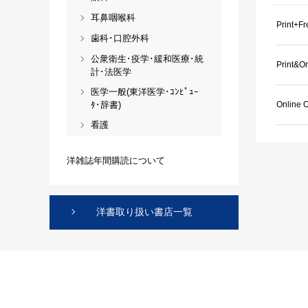
耳鼻咽喉科
Print+F
歯科･口腔外科
公衆衛生･疫学･緩和医療･統
Print&On
計･法医学
医学一般(東洋医学･ｺﾝﾋﾟｭｰ
ﾀ･辞書)
Online 
看護
洋雑誌年間購読について
洋書取り扱い書店一覧