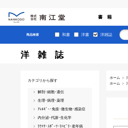
書 籍
和書
洋書
洋雑誌
商品検索
洋雑誌
ホーム
カテゴリから探す
ホーム
解剖･細胞･遺伝
生理･病理･薬理
ｱﾚﾙｷﾞｰ･免疫･微生物･感染症
内分泌･代謝･生化学
ﾘｳﾏﾁ･ｽﾎﾟｰﾂ･ﾘﾊﾋﾞﾘ･老年病