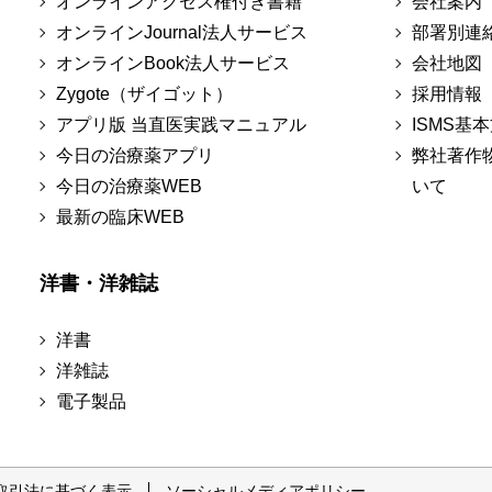
オンラインアクセス権付き書籍
会社案内
オンラインJournal法人サービス
部署別連
オンラインBook法人サービス
会社地図
Zygote（ザイゴット）
採用情報
アプリ版 当直医実践マニュアル
ISMS基
今日の治療薬アプリ
弊社著作
今日の治療薬WEB
いて
最新の臨床WEB
洋書・洋雑誌
洋書
洋雑誌
電子製品
取引法に基づく表示
ソーシャルメディアポリシー