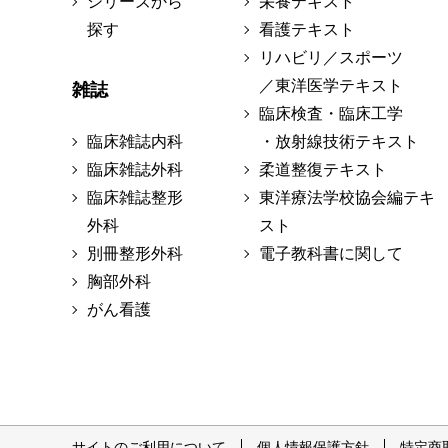
シリーズから
栄養テキスト
探す
看護テキスト
リハビリ／スポーツ
／東洋医学テキスト
雑誌
臨床検査・臨床工学
臨床雑誌内科
・放射線技術テキスト
臨床雑誌外科
柔道整復テキスト
臨床雑誌整形
東洋療法学校協会編テキ
外科
スト
別冊整形外科
電子教科書に関して
胸部外科
がん看護
サイトのご利用について
個人情報保護方針
特定商