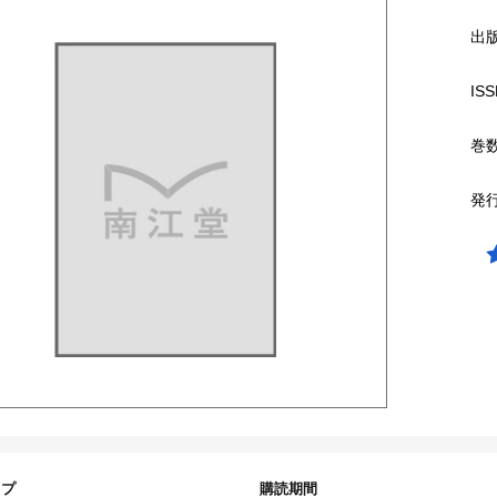
出
ISS
巻
発
イプ
購読期間