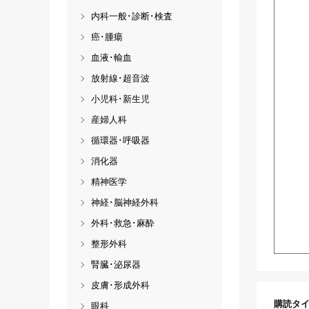
内科一般･診断･検査
癌･腫瘍
血液･輸血
放射線･超音波
小児科･新生児
産婦人科
循環器･呼吸器
消化器
精神医学
神経･脳神経外科
外科･救急･麻酔
整形外科
腎臓･泌尿器
皮膚･形成外科
購読タ
眼科