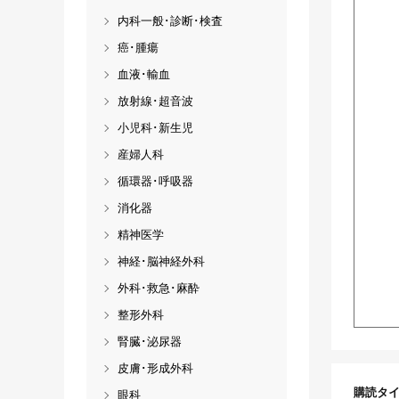
内科一般･診断･検査
癌･腫瘍
血液･輸血
放射線･超音波
小児科･新生児
産婦人科
循環器･呼吸器
消化器
精神医学
神経･脳神経外科
外科･救急･麻酔
整形外科
腎臓･泌尿器
皮膚･形成外科
購読タ
眼科