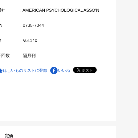
版社
: AMERICAN PSYCHOLOGICAL ASSO'N
N
: 0735-7044
数
: Vol.140
行回数
: 隔月刊
ほしいものリストに登録
いいね
定価