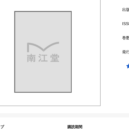
出
ISS
巻
発
イプ
購読期間