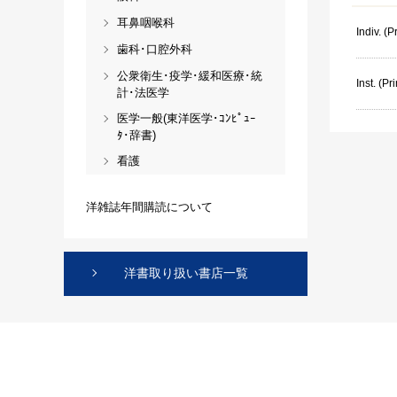
耳鼻咽喉科
Indiv. (Pr
歯科･口腔外科
公衆衛生･疫学･緩和医療･統
Inst. (Pri
計･法医学
医学一般(東洋医学･ｺﾝﾋﾟｭｰ
ﾀ･辞書)
看護
洋雑誌年間購読について
洋書取り扱い書店一覧