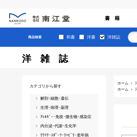
書 籍
和書
洋書
洋雑誌
商品検索
洋雑誌
ホーム
カテゴリから探す
ホーム
解剖･細胞･遺伝
生理･病理･薬理
ｱﾚﾙｷﾞｰ･免疫･微生物･感染症
内分泌･代謝･生化学
ﾘｳﾏﾁ･ｽﾎﾟｰﾂ･ﾘﾊﾋﾞﾘ･老年病