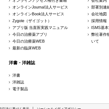
オンラインアクセス権付き書籍
会社案内
オンラインJournal法人サービス
部署別連
オンラインBook法人サービス
会社地図
Zygote（ザイゴット）
採用情報
アプリ版 当直医実践マニュアル
ISMS基
今日の治療薬アプリ
弊社著作
今日の治療薬WEB
いて
最新の臨床WEB
洋書・洋雑誌
洋書
洋雑誌
電子製品
取引法に基づく表示
ソーシャルメディアポリシー