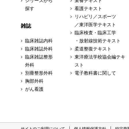
シリーズから
栄養テキスト
探す
看護テキスト
リハビリ／スポーツ
／東洋医学テキスト
雑誌
臨床検査・臨床工学
臨床雑誌内科
・放射線技術テキスト
臨床雑誌外科
柔道整復テキスト
臨床雑誌整形
東洋療法学校協会編テキ
外科
スト
別冊整形外科
電子教科書に関して
胸部外科
がん看護
サイトのご利用について
個人情報保護方針
特定商