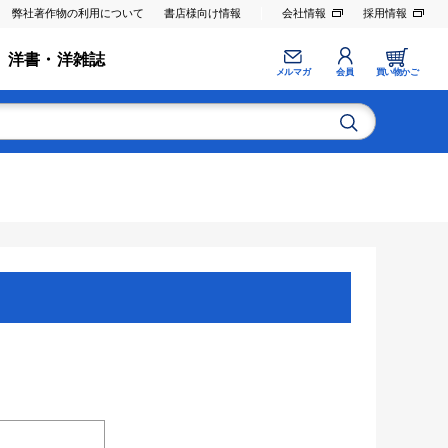
弊社著作物の利用について
書店様向け情報
会社情報
採用情報
洋書・洋雑誌
メルマガ
会員
買い物かご
。