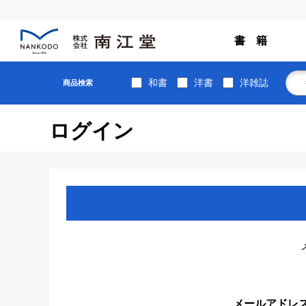
書 籍
和書
洋書
洋雑誌
商品検索
ログイン
メールアドレ