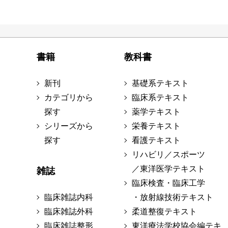
書籍
教科書
新刊
基礎系テキスト
カテゴリから
臨床系テキスト
探す
薬学テキスト
シリーズから
栄養テキスト
探す
看護テキスト
リハビリ／スポーツ
／東洋医学テキスト
雑誌
臨床検査・臨床工学
臨床雑誌内科
・放射線技術テキスト
臨床雑誌外科
柔道整復テキスト
臨床雑誌整形
東洋療法学校協会編テキ