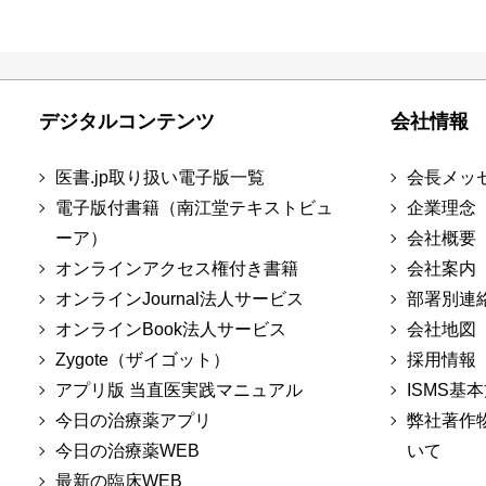
デジタルコンテンツ
会社情報
医書.jp取り扱い電子版一覧
会長メッ
電子版付書籍（南江堂テキストビュ
企業理念
ーア）
会社概要
オンラインアクセス権付き書籍
会社案内
オンラインJournal法人サービス
部署別連
オンラインBook法人サービス
会社地図
Zygote（ザイゴット）
採用情報
アプリ版 当直医実践マニュアル
ISMS基
今日の治療薬アプリ
弊社著作
今日の治療薬WEB
いて
最新の臨床WEB