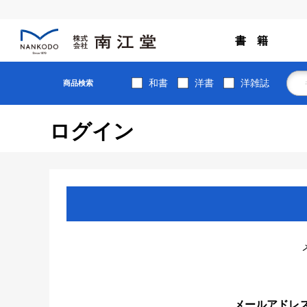
書 籍
和書
洋書
洋雑誌
商品検索
ログイン
メールアドレ