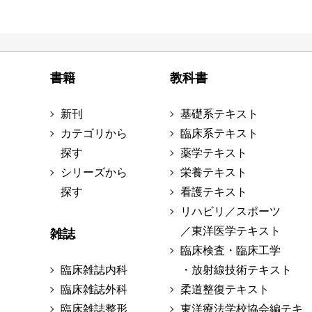
書籍
教科書
新刊
基礎系テキスト
カテゴリから
臨床系テキスト
探す
薬学テキスト
シリーズから
栄養テキスト
探す
看護テキスト
リハビリ／スポーツ
／東洋医学テキスト
雑誌
臨床検査・臨床工学
臨床雑誌内科
・放射線技術テキスト
臨床雑誌外科
柔道整復テキスト
臨床雑誌整形
東洋療法学校協会編テキ