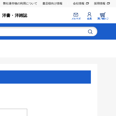
弊社著作物の利用について
書店様向け情報
会社情報
採用情報
洋書・洋雑誌
メルマガ
会員
買い物かご
。