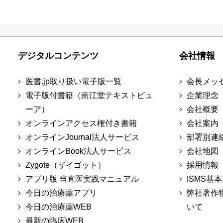
デジタルコンテンツ
会社情報
医書.jp取り扱い電子版一覧
会長メッ
電子版付書籍（南江堂テキストビュ
企業理念
ーア）
会社概要
オンラインアクセス権付き書籍
会社案内
オンラインJournal法人サービス
部署別連
オンラインBook法人サービス
会社地図
Zygote（ザイゴット）
採用情報
アプリ版 当直医実践マニュアル
ISMS基
今日の治療薬アプリ
弊社著作
今日の治療薬WEB
いて
最新の臨床WEB