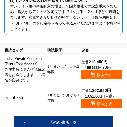
(3)オンライン版の利用開始までの期間について
オンライン版の新規購入の場合、米国出版社での設定手続きのた
め、購入からアクセス設定完了まで 1ヶ月半 ～2ヶ月ほどの時間を
要します。閲覧できない期間が発生しないよう、年間契約開始月
（1月／7月）の前に余裕をもって申込みいただけますようお願い申
し上げます。
購読タイプ
購読期間
定価
Indiv.(Private Address)
219,450円
定価
(Print+Free Access)
1月または7月から1
（199,500円＋税）
ご注文時に個人購読確認
年間
書をお送りします。ご署
購入する
名が必要です。
1,202,080円
定価
1月または7月から1
（1,092,800円＋税）
Inst. (Print)
年間
購入する
取扱い書店一覧