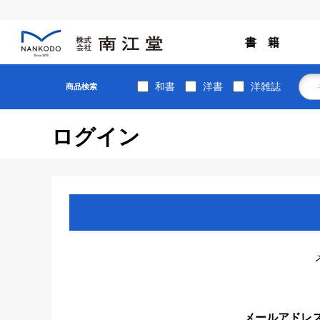
書 籍
和書
洋書
洋雑誌
商品検索
ログイン
メールアドレ