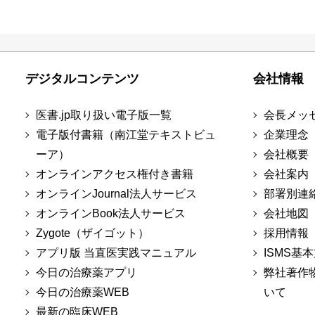
デジタルコンテンツ
会社情報
医書.jp取り扱い電子版一覧
会長メッ
電子版付書籍（南江堂テキストビュ
企業理念
ーア）
会社概要
オンラインアクセス権付き書籍
会社案内
オンラインJournal法人サービス
部署別連
オンラインBook法人サービス
会社地図
Zygote（ザイゴット）
採用情報
アプリ版 当直医実践マニュアル
ISMS基
今日の治療薬アプリ
弊社著作
今日の治療薬WEB
いて
最新の臨床WEB