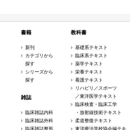
書籍
教科書
新刊
基礎系テキスト
カテゴリから
臨床系テキスト
探す
薬学テキスト
シリーズから
栄養テキスト
探す
看護テキスト
リハビリ／スポーツ
／東洋医学テキスト
雑誌
臨床検査・臨床工学
臨床雑誌内科
・放射線技術テキスト
臨床雑誌外科
柔道整復テキスト
臨床雑誌整形
東洋療法学校協会編テキ