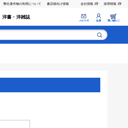
弊社著作物の利用について
書店様向け情報
会社情報
採用情報
洋書・洋雑誌
メルマガ
会員
買い物かご
。