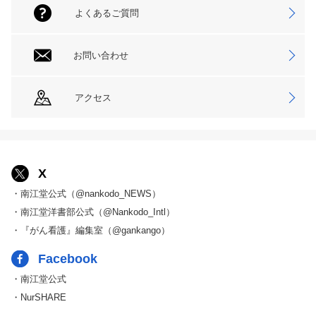
よくあるご質問
お問い合わせ
アクセス
X
・南江堂公式（@nankodo_NEWS）
・南江堂洋書部公式（@Nankodo_Intl）
・『がん看護』編集室（@gankango）
Facebook
・南江堂公式
・NurSHARE