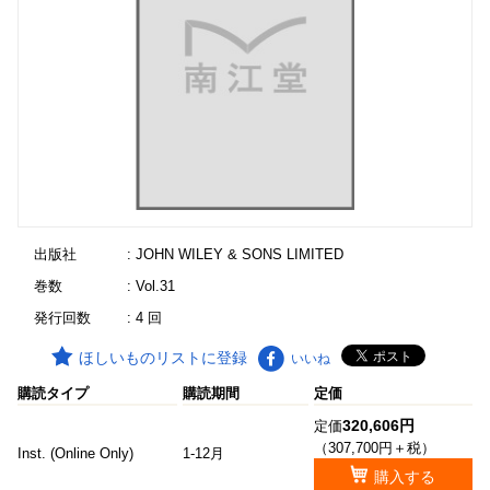
出版社
: JOHN WILEY & SONS LIMITED
巻数
: Vol.31
発行回数
: 4 回
ほしいものリストに登録
いいね
購読タイプ
購読期間
定価
320,606円
定価
（307,700円＋税）
Inst. (Online Only)
1-12月
購入する