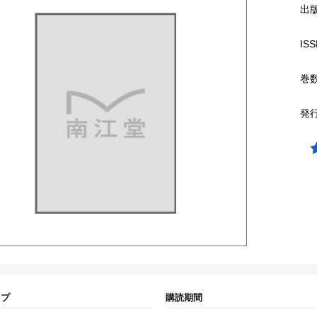
出
ISS
巻
発
イプ
購読期間