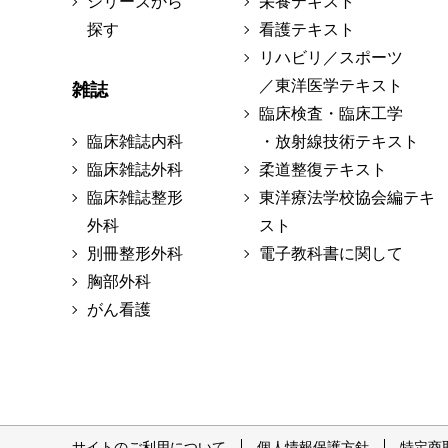
シリーズから
栄養テキスト
探す
看護テキスト
リハビリ／スポーツ
／東洋医学テキスト
雑誌
臨床検査・臨床工学
臨床雑誌内科
・放射線技術テキスト
臨床雑誌外科
柔道整復テキスト
臨床雑誌整形
東洋療法学校協会編テキ
外科
スト
別冊整形外科
電子教科書に関して
胸部外科
がん看護
サイトのご利用について
個人情報保護方針
特定商