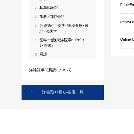
Print+F
耳鼻咽喉科
歯科･口腔外科
Print&On
公衆衛生･疫学･緩和医療･統
計･法医学
Online 
医学一般(東洋医学･ｺﾝﾋﾟｭｰ
ﾀ･辞書)
看護
洋雑誌年間購読について
洋書取り扱い書店一覧