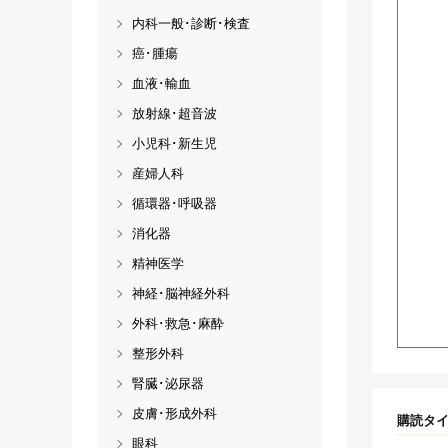
内科一般･診断･検査
癌･腫瘍
血液･輸血
放射線･超音波
小児科･新生児
産婦人科
循環器･呼吸器
消化器
精神医学
神経･脳神経外科
外科･救急･麻酔
整形外科
腎臓･泌尿器
皮膚･形成外科
購読タ
眼科