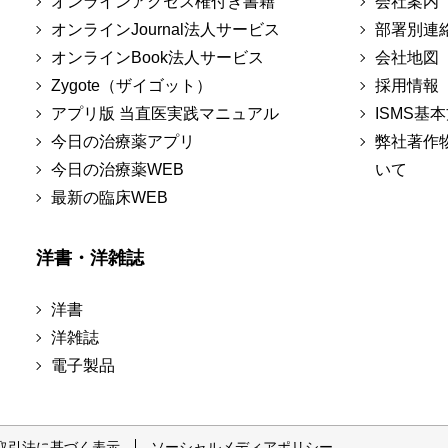
オンラインアクセス権付き書籍
会社案内
オンラインJournal法人サービス
部署別連
オンラインBook法人サービス
会社地図
Zygote（ザイゴット）
採用情報
アプリ版 当直医実践マニュアル
ISMS基
今日の治療薬アプリ
弊社著作
今日の治療薬WEB
いて
最新の臨床WEB
洋書・洋雑誌
洋書
洋雑誌
電子製品
取引法に基づく表示
ソーシャルメディアポリシー