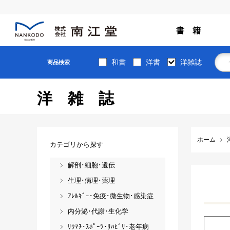
書 籍
和書
洋書
洋雑誌
商品検索
洋雑誌
ホーム
カテゴリから探す
解剖･細胞･遺伝
生理･病理･薬理
ｱﾚﾙｷﾞｰ･免疫･微生物･感染症
内分泌･代謝･生化学
ﾘｳﾏﾁ･ｽﾎﾟｰﾂ･ﾘﾊﾋﾞﾘ･老年病