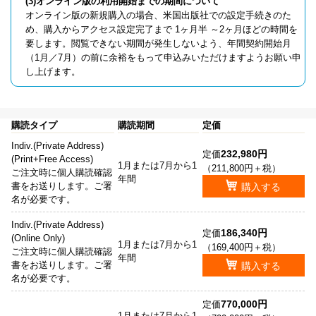
(3)オンライン版の利用開始までの期間について
オンライン版の新規購入の場合、米国出版社での設定手続きのた
め、購入からアクセス設定完了まで 1ヶ月半 ～2ヶ月ほどの時間を
要します。閲覧できない期間が発生しないよう、年間契約開始月
（1月／7月）の前に余裕をもって申込みいただけますようお願い申
し上げます。
購読タイプ
購読期間
定価
Indiv.(Private Address)
232,980円
定価
(Print+Free Access)
1月または7月から1
（211,800円＋税）
ご注文時に個人購読確認
年間
書をお送りします。ご署
購入する
名が必要です。
Indiv.(Private Address)
186,340円
定価
(Online Only)
1月または7月から1
（169,400円＋税）
ご注文時に個人購読確認
年間
書をお送りします。ご署
購入する
名が必要です。
770,000円
定価
1月または7月から1