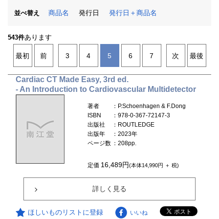
商品名
発行日
発行日＋商品名
並べ替え
あります
543件
最初
前
3
4
5
6
7
次
最後
Cardiac CT Made Easy, 3rd ed.
- An Introduction to Cardiovascular Multidetector
著者
：P.Schoenhagen & F.Dong
ISBN
：978-0-367-72147-3
出版社
：ROUTLEDGE
出版年
：2023年
ページ数
：208pp.
16,489円
定価
(本体14,990円 ＋ 税)
詳しく見る
ほしいものリストに登録
いいね