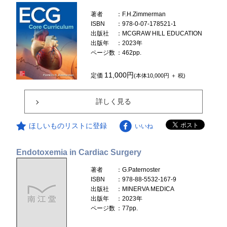
著者
：F.H.Zimmerman
ISBN
：978-0-07-178521-1
出版社
：MCGRAW HILL EDUCATION
出版年
：2023年
ページ数
：462pp.
11,000円
定価
(本体10,000円 ＋ 税)
詳しく見る
ほしいものリストに登録
いいね
Endotoxemia in Cardiac Surgery
著者
：G.Paternoster
ISBN
：978-88-5532-167-9
出版社
：MINERVA MEDICA
出版年
：2023年
ページ数
：77pp.