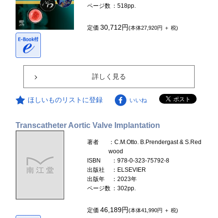
ページ数
：518pp.
30,712円
定価
(本体27,920円 ＋ 税)
詳しく見る
ほしいものリストに登録
いいね
Transcatheter Aortic Valve Implantation
著者
：C.M.Otto. B.Prendergast & S.Red
wood
ISBN
：978-0-323-75792-8
出版社
：ELSEVIER
出版年
：2023年
ページ数
：302pp.
46,189円
定価
(本体41,990円 ＋ 税)