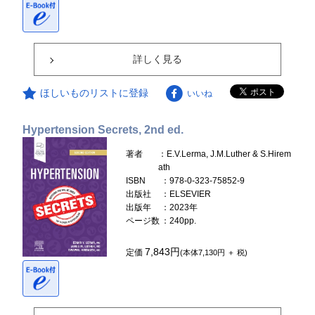
詳しく見る
ほしいものリストに登録
いいね
Hypertension Secrets, 2nd ed.
著者
：E.V.Lerma, J.M.Luther & S.Hirem
ath
ISBN
：978-0-323-75852-9
出版社
：ELSEVIER
出版年
：2023年
ページ数
：240pp.
7,843円
定価
(本体7,130円 ＋ 税)