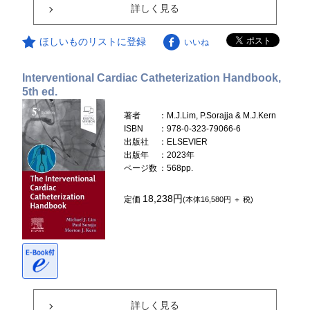
詳しく見る
ほしいものリストに登録
いいね
Interventional Cardiac Catheterization Handbook,
5th ed.
著者
：M.J.Lim, P.Sorajja & M.J.Kern
ISBN
：978-0-323-79066-6
出版社
：ELSEVIER
出版年
：2023年
ページ数
：568pp.
18,238円
定価
(本体16,580円 ＋ 税)
詳しく見る