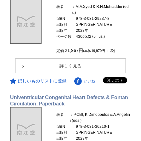
著者
：M.A.Syed & R.H.Mohiaddin (ed
s.)
ISBN
：978-3-031-29237-8
出版社
：SPRINGER NATURE
出版年
：2023年
ページ数
：430pp.(275illus.)
21,967円
定価
(本体19,970円 ＋ 税)
詳しく見る
ほしいものリストに登録
いいね
Univentricular Congenital Heart Defects & Fontan
Circulation, Paperback
著者
：P.Clift, K.Dimopoulos & A.Angelin
i (eds.)
ISBN
：978-3-031-36210-1
出版社
：SPRINGER NATURE
出版年
：2023年