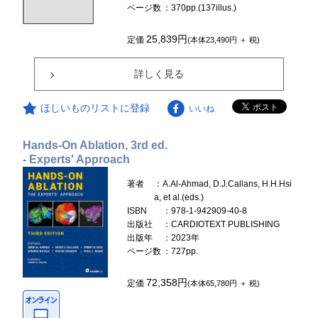
ページ数
：370pp.(137illus.)
25,839円
定価
(本体23,490円 ＋ 税)
詳しく見る
ほしいものリストに登録
いいね
Hands-On Ablation, 3rd ed.
- Experts' Approach
著者
：A.Al-Ahmad, D.J.Callans, H.H.Hsi
a, et al.(eds.)
ISBN
：978-1-942909-40-8
出版社
：CARDIOTEXT PUBLISHING
出版年
：2023年
ページ数
：727pp.
72,358円
定価
(本体65,780円 ＋ 税)