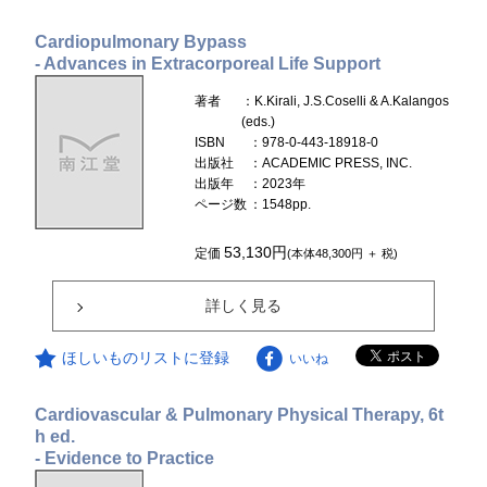
Cardiopulmonary Bypass
- Advances in Extracorporeal Life Support
著者
：K.Kirali, J.S.Coselli & A.Kalangos
(eds.)
ISBN
：978-0-443-18918-0
出版社
：ACADEMIC PRESS, INC.
出版年
：2023年
ページ数
：1548pp.
53,130円
定価
(本体48,300円 ＋ 税)
詳しく見る
ほしいものリストに登録
いいね
Cardiovascular & Pulmonary Physical Therapy, 6t
h ed.
- Evidence to Practice