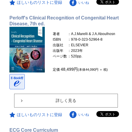
ほしいものリストに登録
いいね
Perloff's Clinical Recognition of Congenital Heart
Disease, 7th ed.
著者
：A.J.Marelli & J.A.Aboulhosn
ISBN
：978-0-323-52964-8
出版社
：ELSEVIER
出版年
：2023年
ページ数
：520pp.
48,499円
定価
(本体44,090円 ＋ 税)
詳しく見る
ほしいものリストに登録
いいね
ECG Core Curriculum