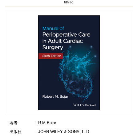
6th ed.
著者
: R.M.Bojar
出版社
: JOHN WILEY & SONS, LTD.