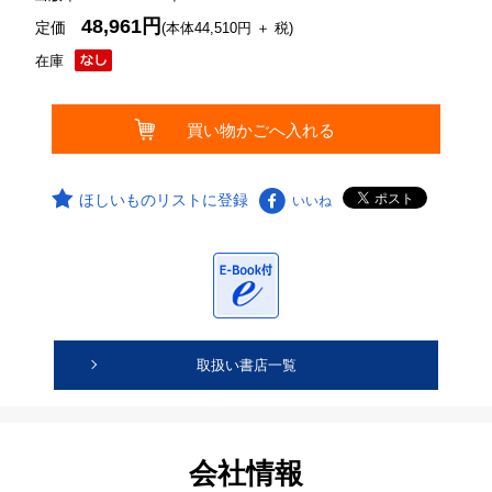
48,961円
定価
(本体44,510円 ＋ 税)
在庫
ほしいものリストに登録
いいね
取扱い書店一覧
会社情報