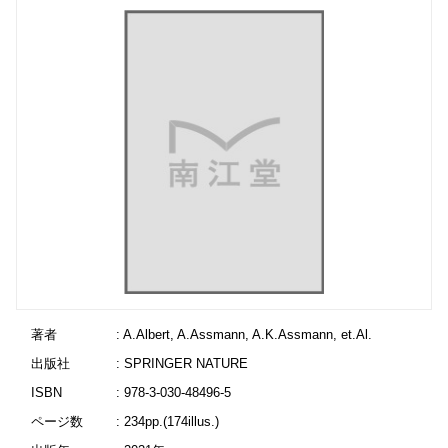
著者
: A.Albert, A.Assmann, A.K.Assmann, et.Al.
出版社
: SPRINGER NATURE
ISBN
: 978-3-030-48496-5
ページ数
: 234pp.(174illus.)