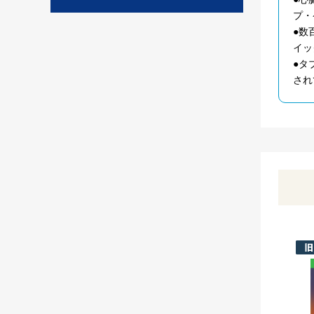
プ・
●数
イッ
●タ
され