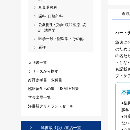
耳鼻咽喉科
商品
歯科･口腔外科
公衆衛生･疫学･緩和医療･統
計･法医学
ハート
医学一般・獣医学・その他
急速に
看護
のために
の名だ
トとな
近刊書一覧
も記載
シリーズから探す
プ・ケ
好評参考書・教科書
臨床留学への道 USMLE対策
本
学会出展一覧
●臨
洋書籍クリアランスセール
臓学
●各
なハ
洋書取り扱い書店一覧
●心