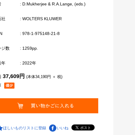
者
: D.Mukherjee & R.A.Lange, (eds.)
版社
: WOLTERS KLUWER
N
: 978-1-975148-21-8
ージ数
: 1259pp.
版年
: 2022年
37,609円
価
(本体34,190円 ＋ 税)
庫
ほしいものリストに登録
いいね