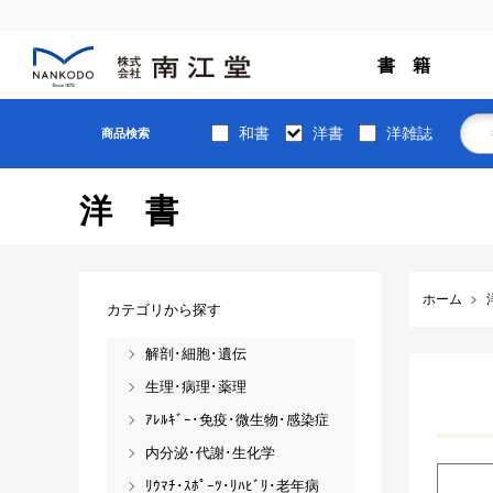
書 籍
和書
洋書
洋雑誌
商品検索
洋書
ホーム
カテゴリから探す
解剖･細胞･遺伝
生理･病理･薬理
ｱﾚﾙｷﾞｰ･免疫･微生物･感染症
内分泌･代謝･生化学
ﾘｳﾏﾁ･ｽﾎﾟｰﾂ･ﾘﾊﾋﾞﾘ･老年病