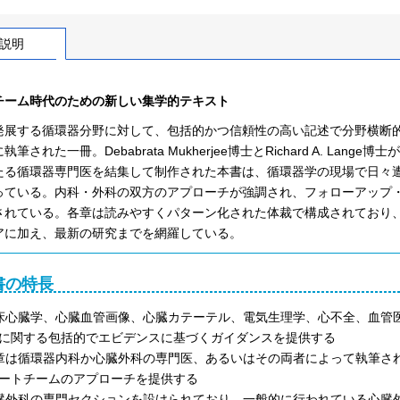
説明
チーム時代のための新しい集学的テキスト
発展する循環器分野に対して、包括的かつ信頼性の高い記述で分野横断
執筆された一冊。Debabrata Mukherjee博士とRichard A. 
たる循環器専門医を結集して制作された本書は、循環器学の現場で日々
っている。内科・外科の双方のアプローチが強調され、フォローアップ
されている。各章は読みやすくパターン化された体裁で構成されており
アに加え、最新の研究までを網羅している。
書の特長
床心臓学、心臓血管画像、心臓カテーテル、電気生理学、心不全、血管
に関する包括的でエビデンスに基づくガイダンスを提供する
章は循環器内科か心臓外科の専門医、あるいはその両者によって執筆さ
ートチームのアプローチを提供する
臓外科の専門セクションを設けられており、一般的に行われている心臓