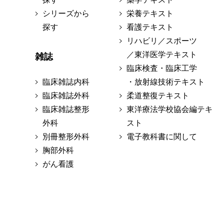
シリーズから
栄養テキスト
探す
看護テキスト
リハビリ／スポーツ
／東洋医学テキスト
雑誌
臨床検査・臨床工学
臨床雑誌内科
・放射線技術テキスト
臨床雑誌外科
柔道整復テキスト
臨床雑誌整形
東洋療法学校協会編テキ
外科
スト
別冊整形外科
電子教科書に関して
胸部外科
がん看護