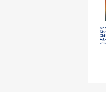
Mos
Dise
Chil
Adol
vols