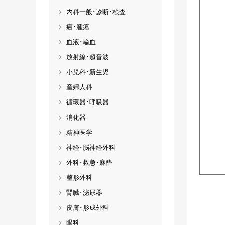
内科一般･診断･検査
癌･腫瘍
血液･輸血
放射線･超音波
小児科･新生児
産婦人科
循環器･呼吸器
消化器
精神医学
神経･脳神経外科
外科･救急･麻酔
整形外科
腎臓･泌尿器
皮膚･形成外科
眼科