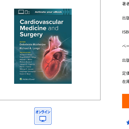
著
出
ISB
ペ
出
定
在