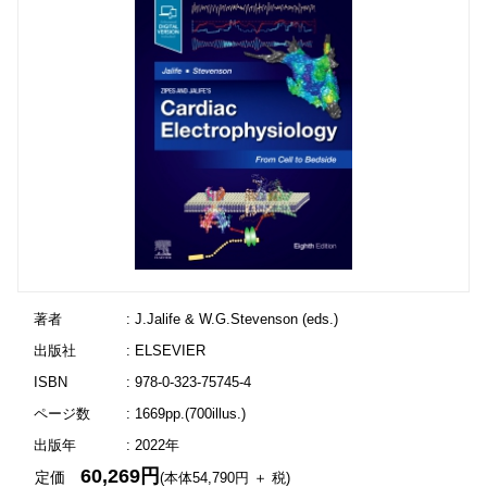
著者
: J.Jalife & W.G.Stevenson (eds.)
出版社
: ELSEVIER
ISBN
: 978-0-323-75745-4
ページ数
: 1669pp.(700illus.)
出版年
: 2022年
60,269円
定価
(本体54,790円 ＋ 税)