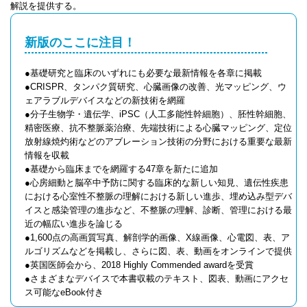
解説を提供する。
新版のここに注目！
●基礎研究と臨床のいずれにも必要な最新情報を各章に掲載
●CRISPR、タンパク質研究、心臓画像の改善、光マッピング、ウ
ェアラブルデバイスなどの新技術を網羅
●分子生物学・遺伝学、iPSC（人工多能性幹細胞）、胚性幹細胞、
精密医療、抗不整脈薬治療、先端技術による心臓マッピング、定位
放射線焼灼術などのアブレーション技術の分野における重要な最新
情報を収載
●基礎から臨床までを網羅する47章を新たに追加
●心房細動と脳卒中予防に関する臨床的な新しい知見、遺伝性疾患
における心室性不整脈の理解における新しい進歩、埋め込み型デバ
イスと感染管理の進歩など、不整脈の理解、診断、管理における最
近の幅広い進歩を論じる
●1,600点の高画質写真、解剖学的画像、X線画像、心電図、表、ア
ルゴリズムなどを掲載し、さらに図、表、動画をオンラインで提供
●英国医師会から、2018 Highly Commended awardを受賞
●さまざまなデバイスで本書収載のテキスト、図表、動画にアクセ
ス可能なeBook付き