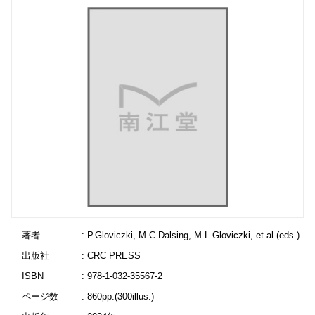
著者
: P.Gloviczki, M.C.Dalsing, M.L.Gloviczki, et al.(eds.)
出版社
: CRC PRESS
ISBN
: 978-1-032-35567-2
ページ数
: 860pp.(300illus.)