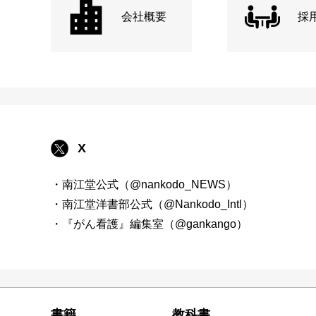
会社概要
採
X
・南江堂公式（@nankodo_NEWS）
・南江堂洋書部公式（@Nankodo_Intl）
・『がん看護』編集室（@gankango）
書籍
教科書