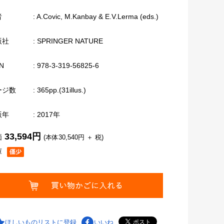
者
: A.Covic, M.Kanbay & E.V.Lerma (eds.)
版社
: SPRINGER NATURE
N
: 978-3-319-56825-6
ージ数
: 365pp.(31illus.)
版年
: 2017年
33,594円
価
(本体30,540円 ＋ 税)
庫
ほしいものリストに登録
いいね