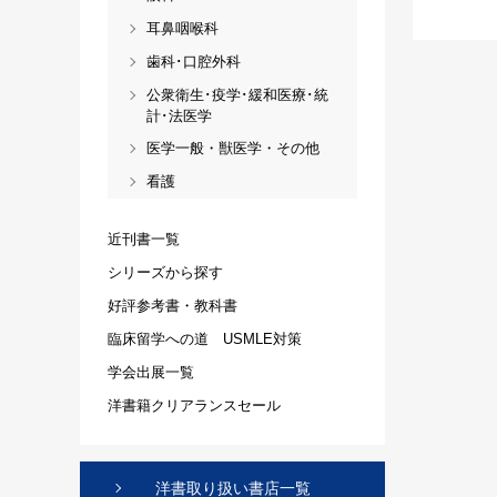
耳鼻咽喉科
歯科･口腔外科
公衆衛生･疫学･緩和医療･統
計･法医学
医学一般・獣医学・その他
看護
近刊書一覧
シリーズから探す
好評参考書・教科書
臨床留学への道 USMLE対策
学会出展一覧
洋書籍クリアランスセール
洋書取り扱い書店一覧