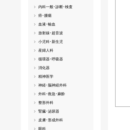
内科一般･診断･検査
癌･腫瘍
血液･輸血
放射線･超音波
小児科･新生児
産婦人科
循環器･呼吸器
消化器
精神医学
神経･脳神経外科
外科･救急･麻酔
整形外科
腎臓･泌尿器
皮膚･形成外科
眼科