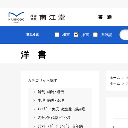
書 籍
和書
洋書
洋雑誌
商品検索
洋書
ホーム
カテゴリから探す
ホーム
解剖･細胞･遺伝
生理･病理･薬理
ｱﾚﾙｷﾞｰ･免疫･微生物･感染症
内分泌･代謝･生化学
ﾘｳﾏﾁ･ｽﾎﾟｰﾂ･ﾘﾊﾋﾞﾘ･老年病