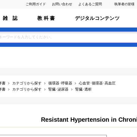
ご利用ガイド
お問い合わせ
よくあるご質問
執筆者の皆様
雑 誌
教 科 書
デジタルコンテンツ
洋書
カテゴリから探す
循環器･呼吸器
心血管･循環器･高血圧
洋書
カテゴリから探す
腎臓･泌尿器
腎臓･透析
Resistant Hypertension in Chron