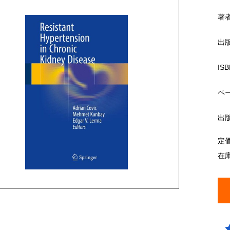
著
出
ISB
ペ
出
定
在