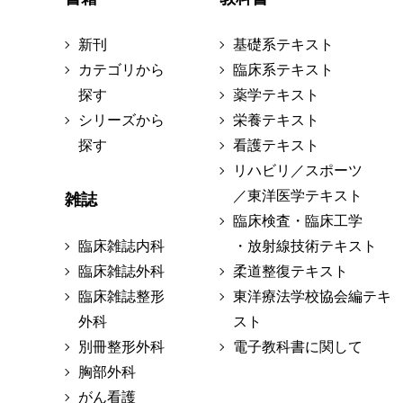
新刊
基礎系テキスト
カテゴリから
臨床系テキスト
探す
薬学テキスト
シリーズから
栄養テキスト
探す
看護テキスト
リハビリ／スポーツ
／東洋医学テキスト
雑誌
臨床検査・臨床工学
臨床雑誌内科
・放射線技術テキスト
臨床雑誌外科
柔道整復テキスト
臨床雑誌整形
東洋療法学校協会編テキ
外科
スト
別冊整形外科
電子教科書に関して
胸部外科
がん看護