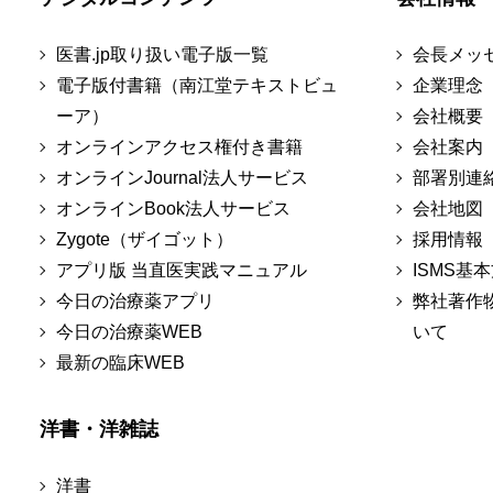
医書.jp取り扱い電子版一覧
会長メッ
電子版付書籍（南江堂テキストビュ
企業理念
ーア）
会社概要
オンラインアクセス権付き書籍
会社案内
オンラインJournal法人サービス
部署別連
オンラインBook法人サービス
会社地図
Zygote（ザイゴット）
採用情報
アプリ版 当直医実践マニュアル
ISMS基
今日の治療薬アプリ
弊社著作
今日の治療薬WEB
いて
最新の臨床WEB
洋書・洋雑誌
洋書